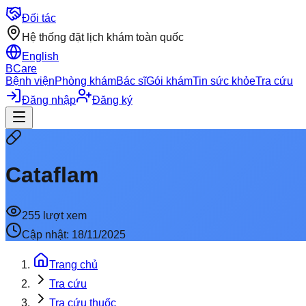
Đối tác
Hệ thống đặt lịch khám toàn quốc
English
BCare
Bệnh viện
Phòng khám
Bác sĩ
Gói khám
Tin sức khỏe
Tra cứu
Đăng nhập
Đăng ký
Cataflam
255
lượt xem
Cập nhật:
18/11/2025
Trang chủ
Tra cứu
Tra cứu thuốc