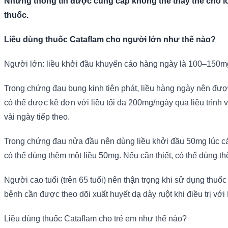
Những thông tin được cung cấp không thể thay thế cho lờ
thuốc.
Liều dùng thuốc Cataflam cho người lớn như thế nào?
Người lớn: liều khởi đầu khuyến cáo hàng ngày là 100–150m
Trong chứng đau bụng kinh tiên phát, liều hàng ngày nên đư
có thể được kê đơn với liều tối đa 200mg/ngày qua liệu trình vài
vài ngày tiếp theo.
Trong chứng đau nửa đầu nên dùng liều khởi đầu 50mg lúc các
có thể dùng thêm một liều 50mg. Nếu cần thiết, có thể dùng 
Người cao tuổi (trên 65 tuổi) nên thận trọng khi sử dụng thu
bệnh cần được theo dõi xuất huyết dạ dày ruột khi điều trị vớ
Liều dùng thuốc Cataflam cho trẻ em như thế nào?