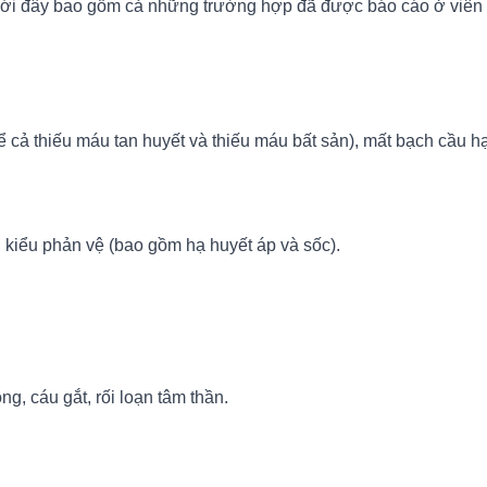
 dưới đây bao gồm cả những trường hợp đã được báo cáo ở viê
ể cả thiếu máu tan huyết và thiếu máu bất sản), mất bạch cầu hạ
kiểu phản vệ (bao gồm hạ huyết áp và sốc).
g, cáu gắt, rối loạn tâm thần.