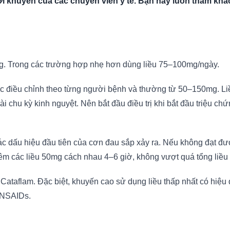
i khuyên của các chuyên viên y tế. Bạn hãy luôn tham khảo
g. Trong các trường hợp nhẹ hơn dùng liều 75–100mg/ngày.
ợc điều chỉnh theo từng người bệnh và thường từ 50–150mg. Li
 chu kỳ kinh nguyệt. Nên bắt đầu điều trị khi bắt đầu triệu chứng
 dấu hiệu đầu tiên của cơn đau sắp xảy ra. Nếu không đạt được
thêm các liều 50mg cách nhau 4–6 giờ, không vượt quá tổng liề
ốc Cataflam. Đặc biệt, khuyến cao sử dụng liều thấp nhất có h
i NSAIDs.