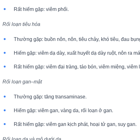
Rất hiếm gặp: viêm phổi.
Rối loạn tiêu hóa
Thường gặp: buồn nôn, nôn, tiêu chảy, khó tiêu, đau bụng
Hiếm gặp: viêm dạ dày, xuất huyết dạ dày ruột, nôn ra máu
Rất hiếm gặp: viêm đại tràng, táo bón, viêm miệng, viêm l
Rối loạn gan–mật
Thường gặp: tăng transaminase.
Hiếm gặp: viêm gan, vàng da, rối loạn ở gan.
Rất hiếm gặp: viêm gan kịch phát, hoại tử gan, suy gan.
Rối loạn da và mô dưới da