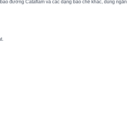
n bao đường Cataflam và các dạng bào chế khác, dùng ngắn
t.