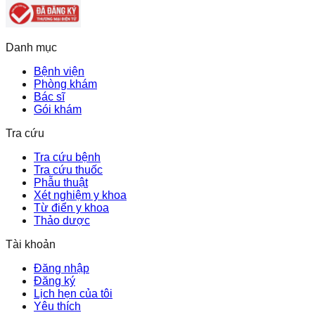
Danh mục
Bệnh viện
Phòng khám
Bác sĩ
Gói khám
Tra cứu
Tra cứu bệnh
Tra cứu thuốc
Phẫu thuật
Xét nghiệm y khoa
Từ điển y khoa
Thảo dược
Tài khoản
Đăng nhập
Đăng ký
Lịch hẹn của tôi
Yêu thích