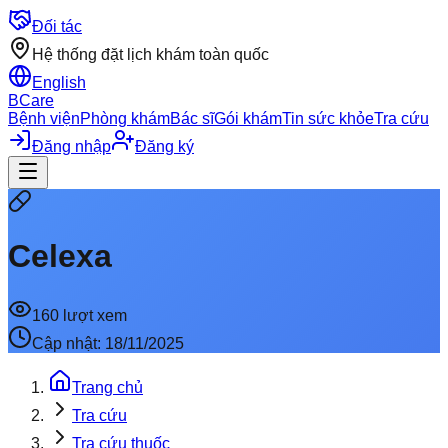
Đối tác
Hệ thống đặt lịch khám toàn quốc
English
BCare
Bệnh viện
Phòng khám
Bác sĩ
Gói khám
Tin sức khỏe
Tra cứu
Đăng nhập
Đăng ký
Celexa
160
lượt xem
Cập nhật:
18/11/2025
Trang chủ
Tra cứu
Tra cứu thuốc