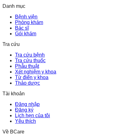
Danh mục
Bệnh viện
Phòng khám
Bác sĩ
Gói khám
Tra cứu
Tra cứu bệnh
Tra cứu thuốc
Phẫu thuật
Xét nghiệm y khoa
Từ điển y khoa
Thảo dược
Tài khoản
Đăng nhập
Đăng ký
Lịch hẹn của tôi
Yêu thích
Về BCare