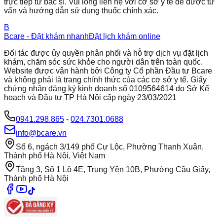
trực tiếp từ bác sĩ. Vui lòng liên hệ với cơ sở y tế để được tư
vấn và hướng dẫn sử dụng thuốc chính xác.
B
Bcare - Đặt khám nhanh
Đặt lịch khám online
Đối tác được ủy quyền phân phối và hỗ trợ dịch vụ đặt lịch
khám, chăm sóc sức khỏe cho người dân trên toàn quốc.
Website được vận hành bởi Công ty Cổ phần Đầu tư Bcare
và không phải là trang chính thức của các cơ sở y tế. Giấy
chứng nhận đăng ký kinh doanh số 0109564614 do Sở Kế
hoạch và Đầu tư TP Hà Nội cấp ngày 23/03/2021
0941.298.865
-
024.7301.0688
info@bcare.vn
Số 6, ngách 3/149 phố Cự Lộc, Phường Thanh Xuân,
Thành phố Hà Nội, Việt Nam
Tầng 3, Số 1 Lô 4E, Trung Yên 10B, Phường Cầu Giấy,
Thành phố Hà Nội