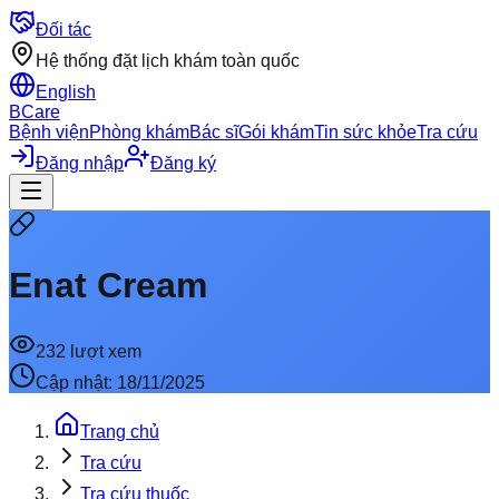
Đối tác
Hệ thống đặt lịch khám toàn quốc
English
BCare
Bệnh viện
Phòng khám
Bác sĩ
Gói khám
Tin sức khỏe
Tra cứu
Đăng nhập
Đăng ký
Enat Cream
232
lượt xem
Cập nhật:
18/11/2025
Trang chủ
Tra cứu
Tra cứu thuốc