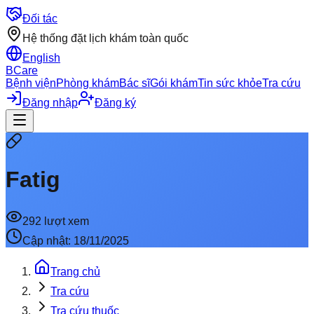
Đối tác
Hệ thống đặt lịch khám toàn quốc
English
BCare
Bệnh viện
Phòng khám
Bác sĩ
Gói khám
Tin sức khỏe
Tra cứu
Đăng nhập
Đăng ký
Fatig
292
lượt xem
Cập nhật:
18/11/2025
Trang chủ
Tra cứu
Tra cứu thuốc