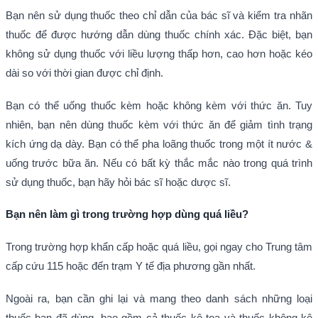
Bạn nên sử dụng thuốc theo chỉ dẫn của bác sĩ và kiểm tra nhãn
thuốc để được hướng dẫn dùng thuốc chính xác. Đặc biệt, bạn
không sử dụng thuốc với liều lượng thấp hơn, cao hơn hoặc kéo
dài so với thời gian được chỉ định.
Bạn có thể uống thuốc kèm hoặc không kèm với thức ăn. Tuy
nhiên, bạn nên dùng thuốc kèm với thức ăn để giảm tình trạng
kích ứng dạ dày. Bạn có thể pha loãng thuốc trong một ít nước &
uống trước bữa ăn. Nếu có bất kỳ thắc mắc nào trong quá trình
sử dụng thuốc, bạn hãy hỏi bác sĩ hoặc dược sĩ.
Bạn nên làm gì trong trường hợp dùng quá liều?
Trong trường hợp khẩn cấp hoặc quá liều, gọi ngay cho Trung tâm
cấp cứu 115 hoặc đến trạm Y tế địa phương gần nhất.
Ngoài ra, bạn cần ghi lại và mang theo danh sách những loại
thuốc bạn đã dùng, bao gồm cả thuốc kê toa và thuốc không kê