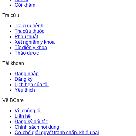
Gói khám
Tra cứu
Tra cứu bệnh
Tra cứu thuốc
Phẫu thuật
Xét nghiệm y khoa
Từ điển y khoa
Thảo dược
Tài khoản
Đăng nhập
Đăng ký
Lịch hẹn của tôi
Yêu thích
Về BCare
Về chúng tôi
Liên hệ
Đăng ký đối tác
Chính sách nội dung
Cơ chế giải quyết tranh chấp, khiếu nại