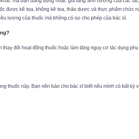
khác mà bạn đang dùng hoặc gia tăng ảnh hưởng của các tác dụ
ốc được kê toa, không kê toa, thảo dược và thực phẩm chức nă
liều lượng của thuốc mà không có sự cho phép của bác sĩ.
ông?
 thay đổi hoạt động thuốc hoặc làm tăng nguy cơ tác dụng phụ 
ng thuốc này. Bạn nên báo cho bác sĩ biết nếu mình có bất kỳ 