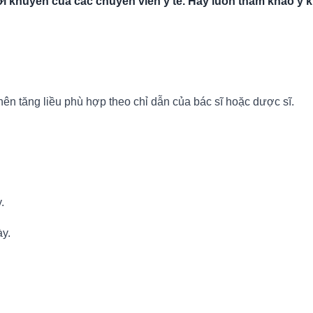
 khuyên của các chuyên viên y tế. Hãy luôn tham khảo ý ki
ên tăng liều phù hợp theo chỉ dẫn của bác sĩ hoặc dược sĩ.
.
ày.