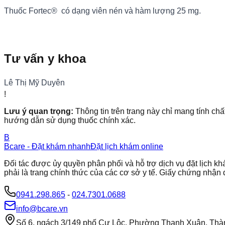
Thuốc Fortec® có dạng viên nén và hàm lượng 25 mg.
Tư vấn y khoa
Lê Thị Mỹ Duyên
!
Lưu ý quan trọng:
Thông tin trên trang này chỉ mang tính chấ
hướng dẫn sử dụng thuốc chính xác.
B
Bcare - Đặt khám nhanh
Đặt lịch khám online
Đối tác được ủy quyền phân phối và hỗ trợ dịch vụ đặt lịch
phải là trang chính thức của các cơ sở y tế. Giấy chứng nh
0941.298.865
-
024.7301.0688
info@bcare.vn
Số 6, ngách 3/149 phố Cự Lộc, Phường Thanh Xuân, Thà