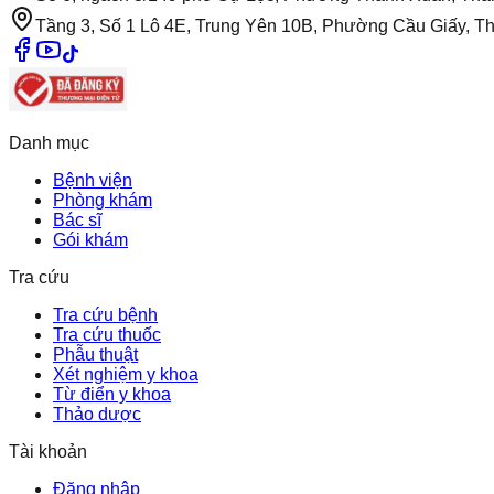
Tầng 3, Số 1 Lô 4E, Trung Yên 10B, Phường Cầu Giấy, T
Danh mục
Bệnh viện
Phòng khám
Bác sĩ
Gói khám
Tra cứu
Tra cứu bệnh
Tra cứu thuốc
Phẫu thuật
Xét nghiệm y khoa
Từ điển y khoa
Thảo dược
Tài khoản
Đăng nhập