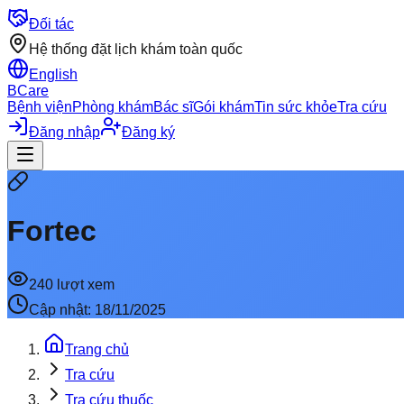
Đối tác
Hệ thống đặt lịch khám toàn quốc
English
BCare
Bệnh viện
Phòng khám
Bác sĩ
Gói khám
Tin sức khỏe
Tra cứu
Đăng nhập
Đăng ký
Fortec
240
lượt xem
Cập nhật:
18/11/2025
Trang chủ
Tra cứu
Tra cứu thuốc