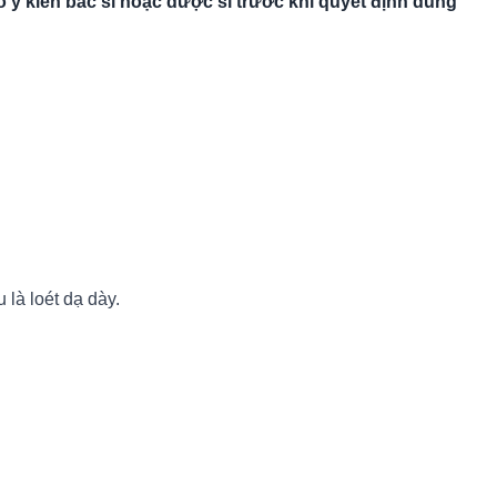
 ý kiến bác sĩ hoặc dược sĩ trước khi quyết định dùng
 là loét dạ dày.