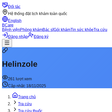
Đối tác
Hệ thống đặt lịch khám toàn quốc
English
BCare
Bệnh viện
Phòng khám
Bác sĩ
Gói khám
Tin sức khỏe
Tra cứu
Đăng nhập
Đăng ký
Helinzole
261
lượt xem
Cập nhật:
18/11/2025
Trang chủ
Tra cứu
Tra cứu thuốc