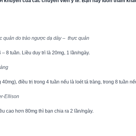
i khuyên của các chuyên viên y tế. Bạn hãy luôn tham khảo
ực quản do trào ngược dạ dày – thực quản
– 8 tuần. Liều duy trì là 20mg, 1 lần/ngày.
tràng
g), điều trị trong 4 tuần nếu là loét tá tràng, trong 8 tuần nếu
r-Ellison
ều cao hơn 80mg thì bạn chia ra 2 lần/ngày.