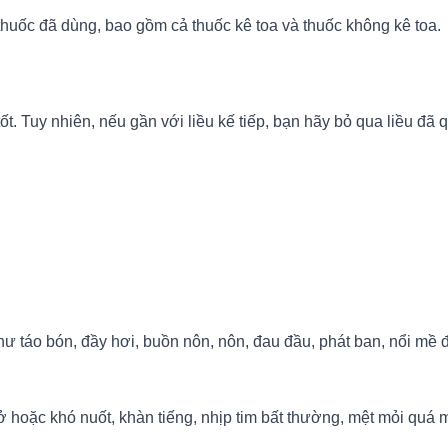
thuốc đã dùng, bao gồm cả thuốc kê toa và thuốc không kê toa.
. Tuy nhiên, nếu gần với liều kế tiếp, bạn hãy bỏ qua liều đã 
 táo bón, đầy hơi, buồn nôn, nôn, đau đầu, phát ban, nổi mề đa
 hoặc khó nuốt, khàn tiếng, nhịp tim bất thường, mệt mỏi quá m