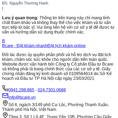
BS. Nguyễn Thường Hanh
!
Lưu ý quan trọng:
Thông tin trên trang này chỉ mang tính
chất tham khảo và không thay thế cho việc khám và tư vấn
trực tiếp từ bác sĩ. Vui lòng liên hệ với cơ sở y tế để được tư
vấn và hướng dẫn sử dụng thuốc chính xác.
B
Bcare - Đặt khám nhanh
Đặt lịch khám online
Đối tác được ủy quyền phân phối và hỗ trợ dịch vụ đặt lịch
khám, chăm sóc sức khỏe cho người dân trên toàn quốc.
Website được vận hành bởi Công ty Cổ phần Đầu tư Bcare
và không phải là trang chính thức của các cơ sở y tế. Giấy
chứng nhận đăng ký kinh doanh số 0109564614 do Sở Kế
hoạch và Đầu tư TP Hà Nội cấp ngày 23/03/2021
0941.298.865
-
024.7301.0688
info@bcare.vn
Số 6, ngách 3/149 phố Cự Lộc, Phường Thanh Xuân,
Thành phố Hà Nội, Việt Nam
Tầng 3, Số 1 Lô 4E, Trung Yên 10B, Phường Cầu Giấy,