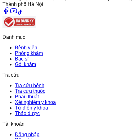
Thành phố Hà Nội
Danh mục
Bệnh viện
Phòng khám
Bác sĩ
Gói khám
Tra cứu
Tra cứu bệnh
Tra cứu thuốc
Phẫu thuật
Xét nghiệm y khoa
Từ điển y khoa
Thảo dược
Tài khoản
Đăng nhập