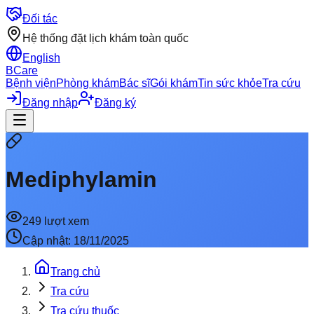
Đối tác
Hệ thống đặt lịch khám toàn quốc
English
BCare
Bệnh viện
Phòng khám
Bác sĩ
Gói khám
Tin sức khỏe
Tra cứu
Đăng nhập
Đăng ký
Mediphylamin
249
lượt xem
Cập nhật:
18/11/2025
Trang chủ
Tra cứu
Tra cứu thuốc