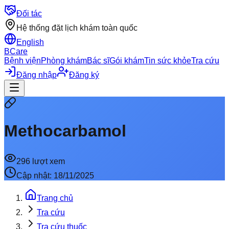
Đối tác
Hệ thống đặt lịch khám toàn quốc
English
BCare
Bệnh viện
Phòng khám
Bác sĩ
Gói khám
Tin sức khỏe
Tra cứu
Đăng nhập
Đăng ký
Methocarbamol
296
lượt xem
Cập nhật:
18/11/2025
Trang chủ
Tra cứu
Tra cứu thuốc