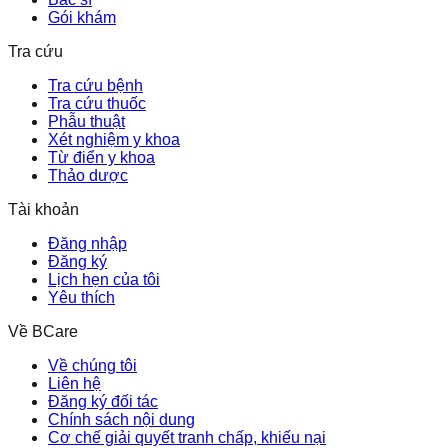
Gói khám
Tra cứu
Tra cứu bệnh
Tra cứu thuốc
Phẫu thuật
Xét nghiệm y khoa
Từ điển y khoa
Thảo dược
Tài khoản
Đăng nhập
Đăng ký
Lịch hẹn của tôi
Yêu thích
Về BCare
Về chúng tôi
Liên hệ
Đăng ký đối tác
Chính sách nội dung
Cơ chế giải quyết tranh chấp, khiếu nại