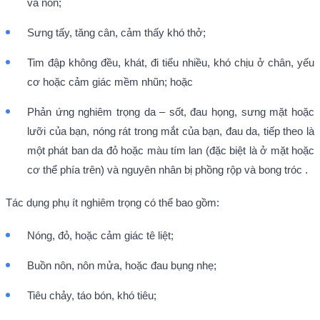
và nôn;
Sưng tấy, tăng cân, cảm thấy khó thở;
Tim đập không đều, khát, đi tiểu nhiều, khó chịu ở chân, yếu
cơ hoặc cảm giác mềm nhũn; hoặc
Phản ứng nghiêm trọng da – sốt, đau họng, sưng mặt hoặc
lưỡi của bạn, nóng rát trong mắt của bạn, đau da, tiếp theo là
một phát ban da đỏ hoặc màu tím lan (đặc biệt là ở mặt hoặc
cơ thể phía trên) và nguyên nhân bị phồng rộp và bong tróc .
Tác dụng phụ ít nghiêm trọng có thể bao gồm:
Nóng, đỏ, hoặc cảm giác tê liệt;
Buồn nôn, nôn mửa, hoặc đau bụng nhẹ;
Tiêu chảy, táo bón, khó tiêu;