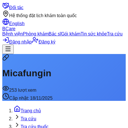
Đối tác
Hệ thống đặt lịch khám toàn quốc
English
BCare
Bệnh viện
Phòng khám
Bác sĩ
Gói khám
Tin sức khỏe
Tra cứu
Đăng nhập
Đăng ký
Micafungin
253
lượt xem
Cập nhật:
18/11/2025
Trang chủ
Tra cứu
Tra cứu thuốc