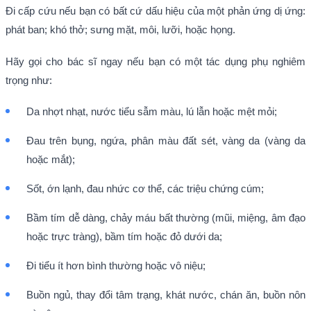
Đi cấp cứu nếu bạn có bất cứ dấu hiệu của một phản ứng dị ứng:
phát ban; khó thở; sưng mặt, môi, lưỡi, hoặc họng.
Hãy gọi cho bác sĩ ngay nếu bạn có một tác dụng phụ nghiêm
trọng như:
Da nhợt nhạt, nước tiểu sẫm màu, lú lẫn hoặc mệt mỏi;
Đau trên bụng, ngứa, phân màu đất sét, vàng da (vàng da
hoặc mắt);
Sốt, ớn lạnh, đau nhức cơ thể, các triệu chứng cúm;
Bầm tím dễ dàng, chảy máu bất thường (mũi, miệng, âm đạo
hoặc trực tràng), bầm tím hoặc đỏ dưới da;
Đi tiểu ít hơn bình thường hoặc vô niệu;
Buồn ngủ, thay đổi tâm trạng, khát nước, chán ăn, buồn nôn