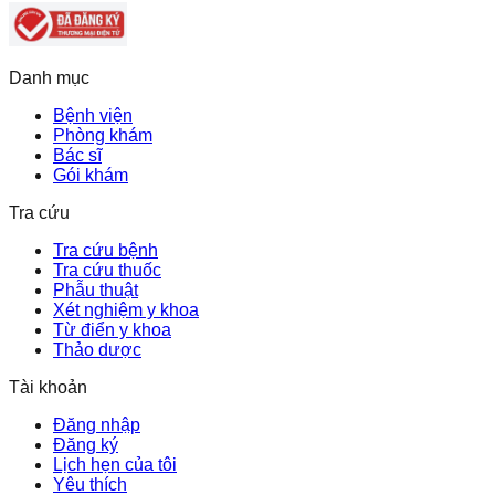
Danh mục
Bệnh viện
Phòng khám
Bác sĩ
Gói khám
Tra cứu
Tra cứu bệnh
Tra cứu thuốc
Phẫu thuật
Xét nghiệm y khoa
Từ điển y khoa
Thảo dược
Tài khoản
Đăng nhập
Đăng ký
Lịch hẹn của tôi
Yêu thích