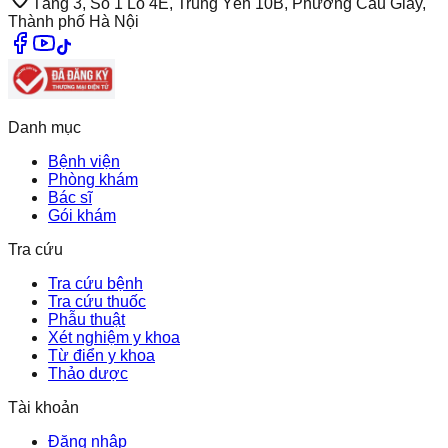
Tầng 3, Số 1 Lô 4E, Trung Yên 10B, Phường Cầu Giấy,
Thành phố Hà Nội
Danh mục
Bệnh viện
Phòng khám
Bác sĩ
Gói khám
Tra cứu
Tra cứu bệnh
Tra cứu thuốc
Phẫu thuật
Xét nghiệm y khoa
Từ điển y khoa
Thảo dược
Tài khoản
Đăng nhập