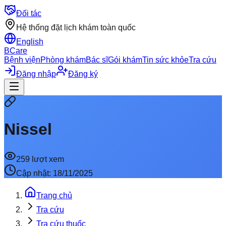
Đối tác
Hệ thống đặt lịch khám toàn quốc
English
BCare
Bệnh viện
Phòng khám
Bác sĩ
Gói khám
Tin sức khỏe
Tra cứu
Đăng nhập
Đăng ký
Nissel
259
lượt xem
Cập nhật:
18/11/2025
Trang chủ
Tra cứu
Tra cứu thuốc