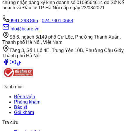
chứng nhận đăng ký kinh doanh số 0109564614 do Sở Kế
hoạch và Đầu tư TP Hà Nội cấp ngày 23/03/2021
0941.298.865
-
024.7301.0688
info@bcare.vn
Số 6, ngách 3/149 phố Cự Lộc, Phường Thanh Xuân,
Thành phố Hà Nội, Việt Nam
Tầng 3, Số 1 Lô 4E, Trung Yên 10B, Phường Cầu Giấy,
Thành phố Hà Nội
Danh mục
Bệnh viện
Phòng khám
Bác sĩ
Gói khám
Tra cứu