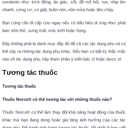
serotonin như: kích động, ảo giác, sốt, đổ mồ hôi, run, nhịp tim
nhanh, cứng cơ, co giật, buồn nôn, nôn mửa hoặc tiêu chảy.
Bạn cũng cần đi cấp cứu ngay nếu có dấu hiệu dị ứng như: phát
ban, khó thở, sưng mặt, môi, lưỡi hoặc họng.
Đây không phải là danh mục đầy đủ tất cả các tác dụng phụ và có
thể xảy ra những tác dụng phụ khác. Nếu bạn có bất kỳ thắc mắc
nào về tác dụng phụ, hãy tham khảo ý kiến bác sĩ hoặc dược sĩ.
Tương tác thuốc
Tương tác thuốc
Thuốc Norco® có thể tương tác với những thuốc nào?
Thuốc Norco® có thể làm thay đổi khả năng hoạt động của thuốc
khác mà bạn đang dùng hoặc gia tăng ảnh hưởng của các tác
dụng phụ. Để tránh tình trạng tương tác thuốc, tốt nhất là bạn viết