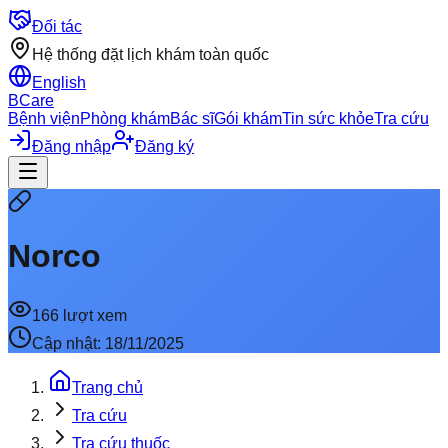
Đối tác
Hệ thống đặt lịch khám toàn quốc
English
BCare
Bệnh viện
Phòng khám
Bác sĩ
Gói khám
Tin sức khỏe
Tra cứu
Đăng nhập
Đăng ký
Norco
166
lượt xem
Cập nhật:
18/11/2025
Trang chủ
Tra cứu
Tra cứu thuốc