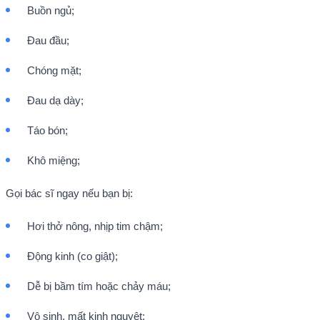
Buồn ngủ;
Đau đầu;
Chóng mặt;
Đau dạ dày;
Táo bón;
Khô miệng;
Gọi bác sĩ ngay nếu bạn bị:
Hơi thở nông, nhịp tim chậm;
Động kinh (co giật);
Dễ bị bầm tím hoặc chảy máu;
Vô sinh, mất kinh nguyệt;