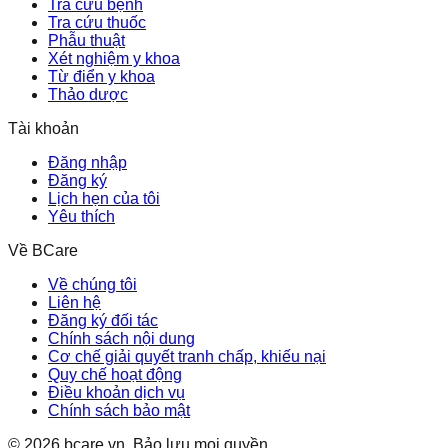
Tra cứu bệnh
Tra cứu thuốc
Phẫu thuật
Xét nghiệm y khoa
Từ điển y khoa
Thảo dược
Tài khoản
Đăng nhập
Đăng ký
Lịch hẹn của tôi
Yêu thích
Về BCare
Về chúng tôi
Liên hệ
Đăng ký đối tác
Chính sách nội dung
Cơ chế giải quyết tranh chấp, khiếu nại
Quy chế hoạt động
Điều khoản dịch vụ
Chính sách bảo mật
©
2026
bcare.vn
.
Bảo lưu mọi quyền.