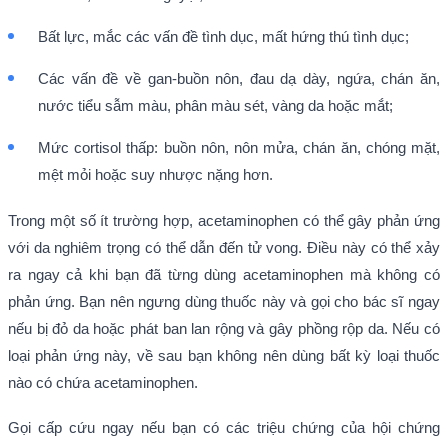
Bất lực, mắc các vấn đề tình dục, mất hứng thú tình dục;
Các vấn đề về gan-buồn nôn, đau dạ dày, ngứa, chán ăn,
nước tiểu sẫm màu, phân màu sét, vàng da hoặc mắt;
Mức cortisol thấp: buồn nôn, nôn mửa, chán ăn, chóng mặt,
mệt mỏi hoặc suy nhược nặng hơn.
Trong một số ít trường hợp, acetaminophen có thể gây phản ứng
với da nghiêm trọng có thể dẫn đến tử vong. Điều này có thể xảy
ra ngay cả khi bạn đã từng dùng acetaminophen mà không có
phản ứng. Bạn nên ngưng dùng thuốc này và gọi cho bác sĩ ngay
nếu bị đỏ da hoặc phát ban lan rộng và gây phồng rộp da. Nếu có
loại phản ứng này, về sau bạn không nên dùng bất kỳ loại thuốc
nào có chứa acetaminophen.
Gọi cấp cứu ngay nếu bạn có các triệu chứng của hội chứng