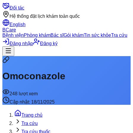
Đối tác
Hệ thống đặt lịch khám toàn quốc
English
BCare
Bệnh viện
Phòng khám
Bác sĩ
Gói khám
Tin sức khỏe
Tra cứu
Đăng nhập
Đăng ký
Omoconazole
248
lượt xem
Cập nhật:
18/11/2025
Trang chủ
Tra cứu
Tra cứu thuốc