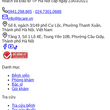
hoạch và Đầu tư TP Hà Nội cấp ngày 23/03/2021
0941.298.865
-
024.7301.0688
info@bcare.vn
Số 6, ngách 3/149 phố Cự Lộc, Phường Thanh Xuân,
Thành phố Hà Nội, Việt Nam
Tầng 3, Số 1 Lô 4E, Trung Yên 10B, Phường Cầu Giấy,
Thành phố Hà Nội
Danh mục
Bệnh viện
Phòng khám
Bác sĩ
Gói khám
Tra cứu
Tra cứu bệnh
Tra cứu thuốc