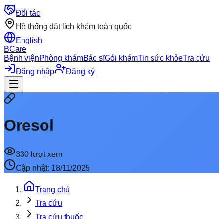
Đối tác
Hệ thống đặt lịch khám toàn quốc
English
BCare
Bệnh viện
Phòng khám
Bác sĩ
Gói khám
Tin sức khỏe
Tra cứu
Đăng nhập
Đăng ký
Oresol
330
lượt xem
Cập nhật:
18/11/2025
Trang chủ
Tra cứu
Tra cứu thuốc