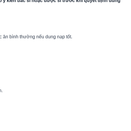
 ý kiến bác sĩ hoặc dược sĩ trước khi quyết định dùng
ặc ăn bình thường nếu dung nạp tốt.
h.