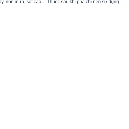
hảy, nôn mửa, sốt cao… Thuốc sau khi pha chỉ nên sử dụng