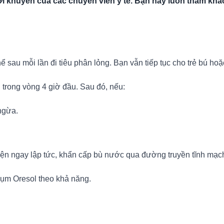
i khuyên của các chuyên viên y tế. Bạn hãy luôn tham khảo
 sau mỗi lần đi tiêu phân lỏng. Bạn vẫn tiếp tục cho trẻ bú ho
trong vòng 4 giờ đầu. Sau đó, nếu:
ngừa.
iện ngay lập tức, khẩn cấp bù nước qua đường truyền tĩnh mạc
ụm Oresol theo khả năng.