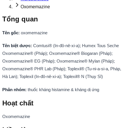
Oxomemazine
Tổng quan
Tên gốc:
oxomemazine
Tên biệt dược:
Comtusi® (In-đô-nê-xi-a); Humex Tous Seche
Oxomemazine® (Pháp); Oxomemazine® Biogaran (Pháp);
Oxomemazine® EG (Pháp); Oxomemazine® Mylan (Pháp);
Oxomemazine® PHR Lab (Pháp); Toplexil® (Tu-ni-a-si-a, Pháp,
Hà Lan); Toplexil (In-đô-nê-xi-a); Toplexil® N (Thụy Sĩ)
Phân nhóm:
thuốc kháng histamine & kháng dị ứng
Hoạt chất
Oxomemazine