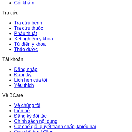
Gói khám
Tra cứu
Tra cứu bệnh
Tra cứu thuốc
Phẫu thuật
Xét nghiệm y khoa
Từ điển y khoa
Thảo dược
Tài khoản
Đăng nhập
Đăng ký
Lịch hẹn của tôi
Yêu thích
Về BCare
Về chúng tôi
Liên hệ
Đăng ký đối tác
Chính sách nội dung
Cơ chế giải quyết tranh chấp, khiếu nại
Quy chế hoạt động