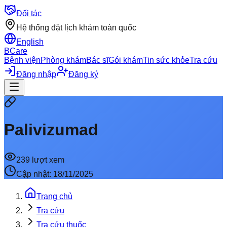
Đối tác
Hệ thống đặt lịch khám toàn quốc
English
BCare
Bệnh viện
Phòng khám
Bác sĩ
Gói khám
Tin sức khỏe
Tra cứu
Đăng nhập
Đăng ký
Palivizumad
239
lượt xem
Cập nhật:
18/11/2025
Trang chủ
Tra cứu
Tra cứu thuốc