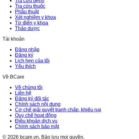
Tra cứu bệnh
Tra cứu thuốc
Phẫu thuật
Xét nghiệm y khoa
Từ điển y khoa
Thảo dược
Tài khoản
Đăng nhập
Đăng ký
Lịch hẹn của tôi
Yêu thích
Về BCare
Về chúng tôi
Liên hệ
Đăng ký đối tác
Chính sách nội dung
Cơ chế giải quyết tranh chấp, khiếu nại
Quy chế hoạt động
Điều khoản dịch vụ
Chính sách bảo mật
©
2026
bcare.vn
.
Bảo lưu mọi quyền.