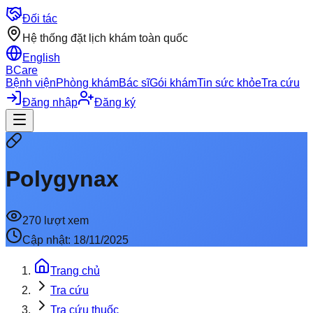
Đối tác
Hệ thống đặt lịch khám toàn quốc
English
BCare
Bệnh viện
Phòng khám
Bác sĩ
Gói khám
Tin sức khỏe
Tra cứu
Đăng nhập
Đăng ký
Polygynax
270
lượt xem
Cập nhật:
18/11/2025
Trang chủ
Tra cứu
Tra cứu thuốc