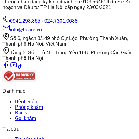
chứng nhận đăng ký kinh doanh số 0109564614 do Sở Kế
hoạch và Đầu tư TP Hà Nội cấp ngày 23/03/2021
0941.298.865
-
024.7301.0688
info@bcare.vn
Số 6, ngách 3/149 phố Cự Lộc, Phường Thanh Xuân,
Thành phố Hà Nội, Việt Nam
Tầng 3, Số 1 Lô 4E, Trung Yên 10B, Phường Cầu Giấy,
Thành phố Hà Nội
Danh mục
Bệnh viện
Phòng khám
Bác sĩ
Gói khám
Tra cứu