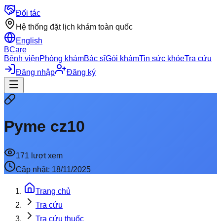
Đối tác
Hệ thống đặt lịch khám toàn quốc
English
BCare
Bệnh viện
Phòng khám
Bác sĩ
Gói khám
Tin sức khỏe
Tra cứu
Đăng nhập
Đăng ký
Pyme cz10
171
lượt xem
Cập nhật:
18/11/2025
Trang chủ
Tra cứu
Tra cứu thuốc