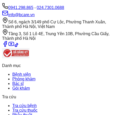
0941.298.865
-
024.7301.0688
info@bcare.vn
Số 6, ngách 3/149 phố Cự Lộc, Phường Thanh Xuân,
Thành phố Hà Nội, Việt Nam
Tầng 3, Số 1 Lô 4E, Trung Yên 10B, Phường Cầu Giấy,
Thành phố Hà Nội
Danh mục
Bệnh viện
Phòng khám
Bác sĩ
Gói khám
Tra cứu
Tra cứu bệnh
Tra cứu thuốc
Phẫu thuật