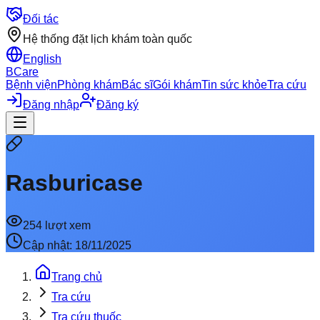
Đối tác
Hệ thống đặt lịch khám toàn quốc
English
BCare
Bệnh viện
Phòng khám
Bác sĩ
Gói khám
Tin sức khỏe
Tra cứu
Đăng nhập
Đăng ký
Rasburicase
254
lượt xem
Cập nhật:
18/11/2025
Trang chủ
Tra cứu
Tra cứu thuốc