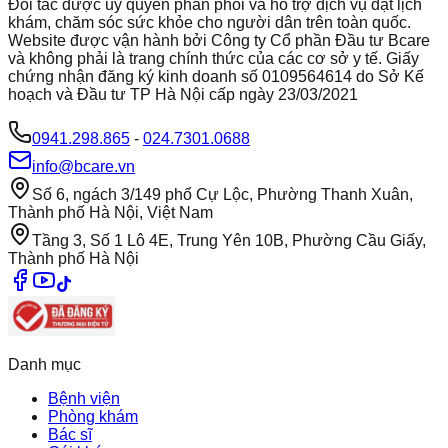
Đối tác được ủy quyền phân phối và hỗ trợ dịch vụ đặt lịch
khám, chăm sóc sức khỏe cho người dân trên toàn quốc.
Website được vận hành bởi Công ty Cổ phần Đầu tư Bcare
và không phải là trang chính thức của các cơ sở y tế. Giấy
chứng nhận đăng ký kinh doanh số 0109564614 do Sở Kế
hoạch và Đầu tư TP Hà Nội cấp ngày 23/03/2021
0941.298.865
-
024.7301.0688
info@bcare.vn
Số 6, ngách 3/149 phố Cự Lộc, Phường Thanh Xuân,
Thành phố Hà Nội, Việt Nam
Tầng 3, Số 1 Lô 4E, Trung Yên 10B, Phường Cầu Giấy,
Thành phố Hà Nội
Danh mục
Bệnh viện
Phòng khám
Bác sĩ