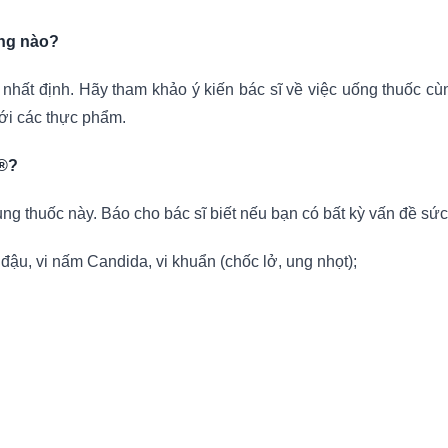
ống nào?
ốc nhất định. Hãy tham khảo ý kiến bác sĩ về việc uống thuốc c
với các thực phẩm.
B®?
g thuốc này. Báo cho bác sĩ biết nếu bạn có bất kỳ vấn đề sức 
y đậu, vi nấm Candida, vi khuẩn (chốc lở, ung nhọt);