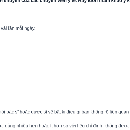
 khuyên của các chuyên viên y tế. Hãy luôn tham khảo ý ki
 vài lần mỗi ngày.
i bác sĩ hoặc dược sĩ về bất kì điều gì bạn không rõ liên quan
ợc dùng nhiều hơn hoặc ít hơn so với liều chỉ định, không đượ