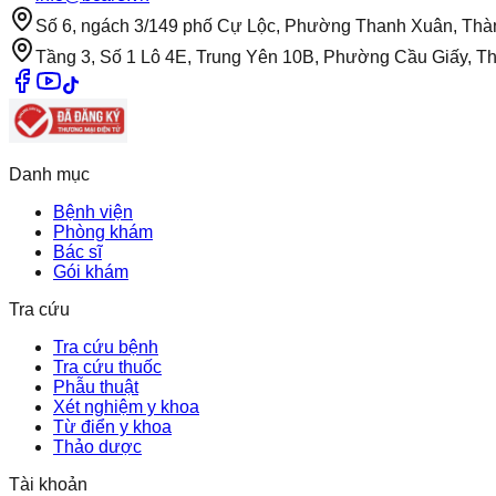
Số 6, ngách 3/149 phố Cự Lộc, Phường Thanh Xuân, Thà
Tầng 3, Số 1 Lô 4E, Trung Yên 10B, Phường Cầu Giấy, T
Danh mục
Bệnh viện
Phòng khám
Bác sĩ
Gói khám
Tra cứu
Tra cứu bệnh
Tra cứu thuốc
Phẫu thuật
Xét nghiệm y khoa
Từ điển y khoa
Thảo dược
Tài khoản