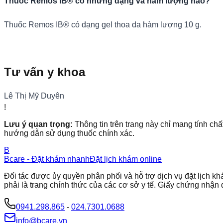
Thuốc Remos IB® có những dạng và hàm lượng nào?
Thuốc Remos IB® có dạng gel thoa da hàm lượng 10 g.
Tư vấn y khoa
Lê Thị Mỹ Duyên
!
Lưu ý quan trọng:
Thông tin trên trang này chỉ mang tính chấ
hướng dẫn sử dụng thuốc chính xác.
B
Bcare - Đặt khám nhanh
Đặt lịch khám online
Đối tác được ủy quyền phân phối và hỗ trợ dịch vụ đặt lịch
phải là trang chính thức của các cơ sở y tế. Giấy chứng nh
0941.298.865
-
024.7301.0688
info@bcare.vn