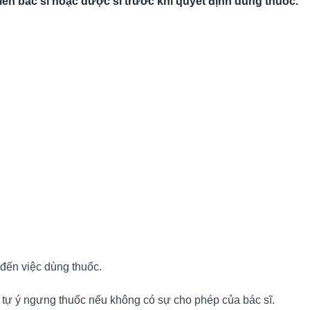
ến bác sĩ hoặc dược sĩ trước khi quyết định dùng thuốc.
 đến việc dùng thuốc.
c tự ý ngưng thuốc nếu không có sự cho phép của bác sĩ.