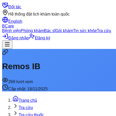
Đối tác
Hệ thống đặt lịch khám toàn quốc
English
BCare
Bệnh viện
Phòng khám
Bác sĩ
Gói khám
Tin sức khỏe
Tra cứu
Đăng nhập
Đăng ký
Remos IB
269
lượt xem
Cập nhật:
18/11/2025
Trang chủ
Tra cứu
Tra cứu thuốc