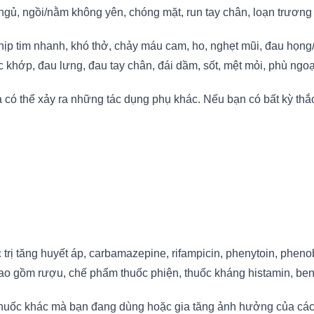
c ngủ, ngồi/nằm không yên, chóng mặt, run tay chân, loạn trương
ịp tim nhanh, khó thở, chảy máu cam, ho, nghẹt mũi, đau họng/
c khớp, đau lưng, đau tay chân, đái dầm, sốt, mệt mỏi, phù ngoạ
 có thể xảy ra những tác dụng phụ khác. Nếu bạn có bất kỳ thắ
ị tăng huyết áp, carbamazepine, rifampicin, phenytoin, phenobar
 (bao gồm rượu, chế phẩm thuốc phiện, thuốc kháng histamin, b
huốc khác mà bạn đang dùng hoặc gia tăng ảnh hưởng của các tác