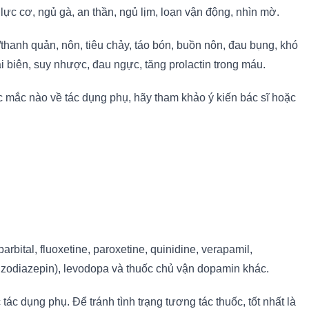
 lực cơ, ngủ gà, an thần, ngủ lịm, loạn vận động, nhìn mờ.
thanh quản, nôn, tiêu chảy, táo bón, buồn nôn, đau bụng, khó
i biên, suy nhược, đau ngực, tăng prolactin trong máu.
c mắc nào về tác dụng phụ, hãy tham khảo ý kiến bác sĩ hoặc
bital, fluoxetine, paroxetine, quinidine, verapamil,
enzodiazepin), levodopa và thuốc chủ vận dopamin khác.
 dụng phụ. Để tránh tình trạng tương tác thuốc, tốt nhất là