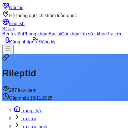
Đối tác
Hệ thống đặt lịch khám toàn quốc
English
BCare
Bệnh viện
Phòng khám
Bác sĩ
Gói khám
Tin sức khỏe
Tra cứu
Đăng nhập
Đăng ký
Rileptid
287
lượt xem
Cập nhật:
18/11/2025
Trang chủ
Tra cứu
Tra cứu thuốc