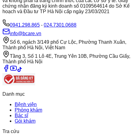
và không phải là trang chính thức của các cơ sở y tế. Giấy
chứng nhận đăng ký kinh doanh số 0109564614 do Sở Kế
hoạch và Đầu tư TP Hà Nội cấp ngày 23/03/2021
0941.298.865
-
024.7301.0688
info@bcare.vn
Số 6, ngách 3/149 phố Cự Lộc, Phường Thanh Xuân,
Thành phố Hà Nội, Việt Nam
Tầng 3, Số 1 Lô 4E, Trung Yên 10B, Phường Cầu Giấy,
Thành phố Hà Nội
Danh mục
Bệnh viện
Phòng khám
Bác sĩ
Gói khám
Tra cứu