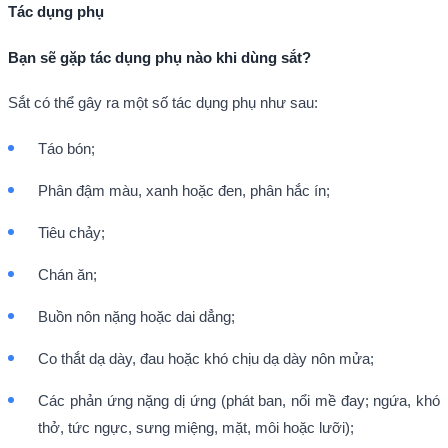
Tác dụng phụ
Bạn sẽ gặp tác dụng phụ nào khi dùng sắt?
Sắt có thể gây ra một số tác dụng phụ như sau:
Táo bón;
Phân đậm màu, xanh hoặc đen, phân hắc ín;
Tiêu chảy;
Chán ăn;
Buồn nôn nặng hoặc dai dẳng;
Co thắt dạ dày, đau hoặc khó chịu dạ dày nôn mửa;
Các phản ứng nặng dị ứng (phát ban, nổi mề đay; ngứa, khó
thở, tức ngực, sưng miệng, mặt, môi hoặc lưỡi);