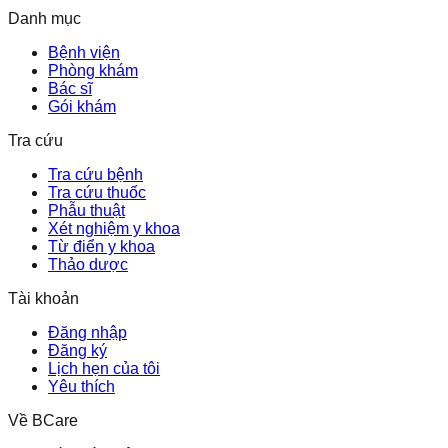
Danh mục
Bệnh viện
Phòng khám
Bác sĩ
Gói khám
Tra cứu
Tra cứu bệnh
Tra cứu thuốc
Phẫu thuật
Xét nghiệm y khoa
Từ điển y khoa
Thảo dược
Tài khoản
Đăng nhập
Đăng ký
Lịch hẹn của tôi
Yêu thích
Về BCare