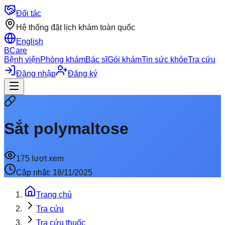
Đối tác
Hệ thống đặt lịch khám toàn quốc
English
BCare
Bệnh viện
Phòng khám
Bác sĩ
Gói khám
Tin sức khỏe
Tra cứu
Đăng nhập
Đăng ký
Sắt polymaltose
175
lượt xem
Cập nhật:
18/11/2025
Trang chủ
Tra cứu
Tra cứu thuốc