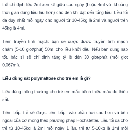
thể chỉ định liều 2ml xen kẽ giữa các ngày (hoặc 4ml với khoảng
thời gian dùng liều lâu hơn) cho đến khi đạt đến tổng liều. Liều tối
đa duy nhất mỗi ngày cho người từ 10-45kg là 2ml và người trên
45kg là 4ml.
Tiêm truyền tĩnh mạch: bạn sẽ được được truyền tĩnh mạch
chậm (5-10 giọt/phút) 50ml cho liều khởi đầu. Nếu bạn dung nạp
tốt, bác sĩ sẽ chỉ định tăng tỷ lệ đến 30 giọt/phút (mỗi giọt
0,067ml).
Liều dùng sắt polymaltose cho trẻ em là gì?
Liều dùng thông thường cho trẻ em mắc bệnh thiếu máu do thiếu
sắt:
Tiêm bắp: trẻ sẽ được tiêm bắp vào phần hơi cao hơn và bên
ngoài của cơ mông theo phương pháp Hochstetter. Liều tối đa cho
trẻ từ 10-45kg là 2ml mỗi ngày 1 lần, trẻ từ 5-10kg là 1ml mỗi