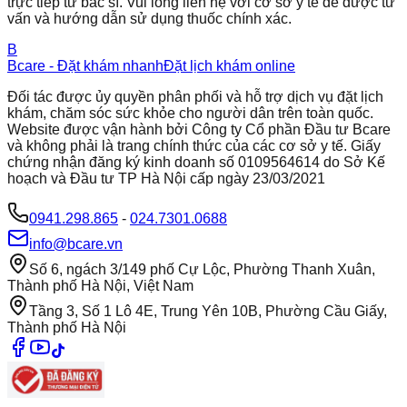
trực tiếp từ bác sĩ. Vui lòng liên hệ với cơ sở y tế để được tư
vấn và hướng dẫn sử dụng thuốc chính xác.
B
Bcare - Đặt khám nhanh
Đặt lịch khám online
Đối tác được ủy quyền phân phối và hỗ trợ dịch vụ đặt lịch
khám, chăm sóc sức khỏe cho người dân trên toàn quốc.
Website được vận hành bởi Công ty Cổ phần Đầu tư Bcare
và không phải là trang chính thức của các cơ sở y tế. Giấy
chứng nhận đăng ký kinh doanh số 0109564614 do Sở Kế
hoạch và Đầu tư TP Hà Nội cấp ngày 23/03/2021
0941.298.865
-
024.7301.0688
info@bcare.vn
Số 6, ngách 3/149 phố Cự Lộc, Phường Thanh Xuân,
Thành phố Hà Nội, Việt Nam
Tầng 3, Số 1 Lô 4E, Trung Yên 10B, Phường Cầu Giấy,
Thành phố Hà Nội