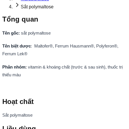
Sắt polymaltose
Tổng quan
Tên gốc
:
sắt polymaltose
Tên biệt dược
: Maltofer®, Ferrum Hausmann®, Polyferon®,
Ferrum Lek®
Phân nhóm:
vitamin & khoáng chất (trước & sau sinh), thuốc trị
thiếu máu
Hoạt chất
Sắt polymaltose
Liều dùng