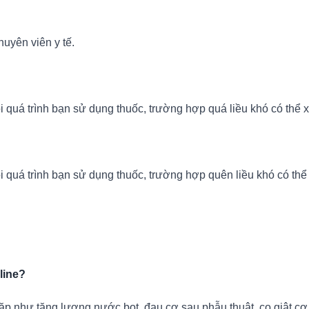
uyên viên y tế.
õi quá trình bạn sử dụng thuốc, trường hợp quá liều khó có thể x
õi quá trình bạn sử dụng thuốc, trường hợp quên liều khó có thể 
line?
p như tăng lượng nước bọt, đau cơ sau phẫu thuật, co giật cơ