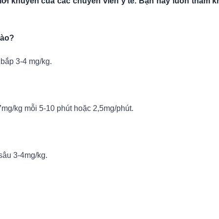
ời khuyên của các chuyên viên y tế. Bạn hãy luôn tham kh
nào?
 bắp 3-4 mg/kg.
07mg/kg mỗi 5-10 phút hoặc 2,5mg/phút.
 sâu 3-4mg/kg.