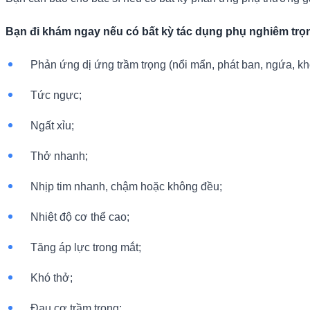
Bạn đi khám ngay nếu có bất kỳ tác dụng phụ nghiêm trọ
Phản ứng dị ứng trầm trọng (nổi mẩn, phát ban, ngứa, khó
Tức ngực;
Ngất xỉu;
Thở nhanh;
Nhịp tim nhanh, chậm hoặc không đều;
Nhiệt độ cơ thể cao;
Tăng áp lực trong mắt;
Khó thở;
Đau cơ trầm trọng;