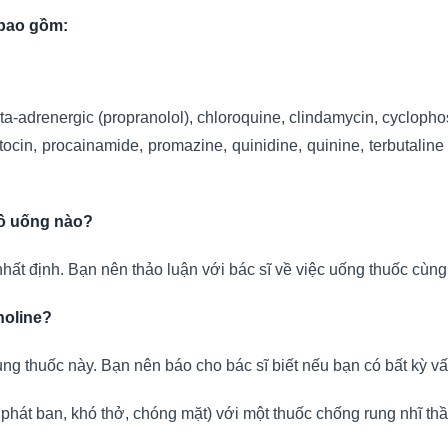
 bao gồm:
ta-adrenergic (propranolol), chloroquine, clindamycin, cyclophos
ocin, procainamide, promazine, quinidine, quinine, terbutalin
đồ uống nào?
nhất định. Bạn nên thảo luận với bác sĩ về việc uống thuốc cùng
holine?
g thuốc này. Bạn nên báo cho bác sĩ biết nếu bạn có bất kỳ vấn
phát ban, khó thở, chóng mặt) với một thuốc chống rung nhĩ th