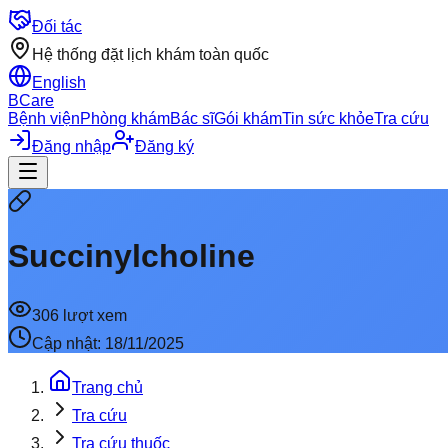
Đối tác
Hệ thống đặt lịch khám toàn quốc
English
BCare
Bệnh viện
Phòng khám
Bác sĩ
Gói khám
Tin sức khỏe
Tra cứu
Đăng nhập
Đăng ký
Succinylcholine
306
lượt xem
Cập nhật:
18/11/2025
Trang chủ
Tra cứu
Tra cứu thuốc