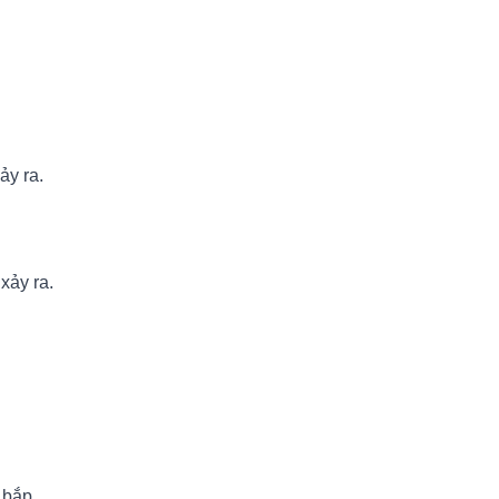
ảy ra.
xảy ra.
 bắp.