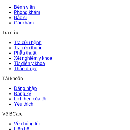
Bệnh viện
Phòng khám
Bác sĩ
Gói khám
Tra cứu
Tra cứu bệnh
Tra cứu thuốc
Phẫu thuật
Xét nghiệm y khoa
Từ điển y khoa
Thảo dược
Tài khoản
Đăng nhập
Đăng ký
Lịch hẹn của tôi
Yêu thích
Về BCare
Về chúng tôi
Liên hệ