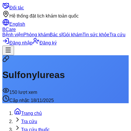
Đối tác
Hệ thống đặt lịch khám toàn quốc
English
BCare
Bệnh viện
Phòng khám
Bác sĩ
Gói khám
Tin sức khỏe
Tra cứu
Đăng nhập
Đăng ký
Sulfonylureas
150
lượt xem
Cập nhật:
18/11/2025
Trang chủ
Tra cứu
Tra cứu thuốc