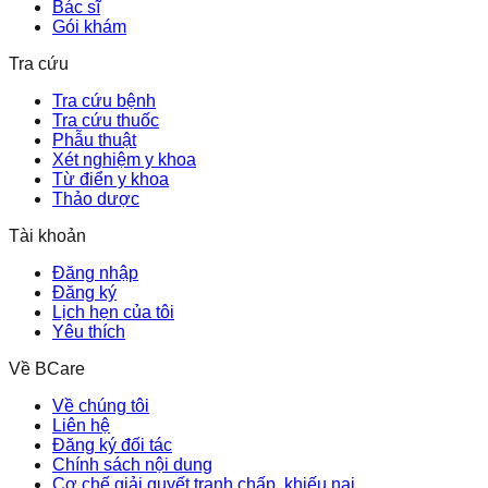
Bác sĩ
Gói khám
Tra cứu
Tra cứu bệnh
Tra cứu thuốc
Phẫu thuật
Xét nghiệm y khoa
Từ điển y khoa
Thảo dược
Tài khoản
Đăng nhập
Đăng ký
Lịch hẹn của tôi
Yêu thích
Về BCare
Về chúng tôi
Liên hệ
Đăng ký đối tác
Chính sách nội dung
Cơ chế giải quyết tranh chấp, khiếu nại