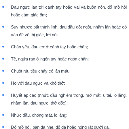
Đau ngực lan tới cánh tay hoặc vai và buồn nôn, đổ mồ hôi
hoặc cảm giác ốm;
Suy nhược bất thình lình, đau đầu đột ngột, nhầm lẫn hoặc có
vấn đề về thị giác, lời nói;
Chân yếu, đau cơ ở cánh tay hoặc chân;
Tê, ngứa ran ở ngón tay hoặc ngón chân;
Chuột rút, tiêu chảy có lẫn máu;
Ho với đau ngực và khó thở;
Huyết áp cao (nhức đầu nghiêm trọng, mờ mắt, ù tai, lo lắng,
nhầm lẫn, đau ngực, thở dốc);
Nhức đầu, chóng mặt, lo lắng;
Đổ mồ hôi, ban da nhẹ, đỏ da hoặc nóng rát dưới da.