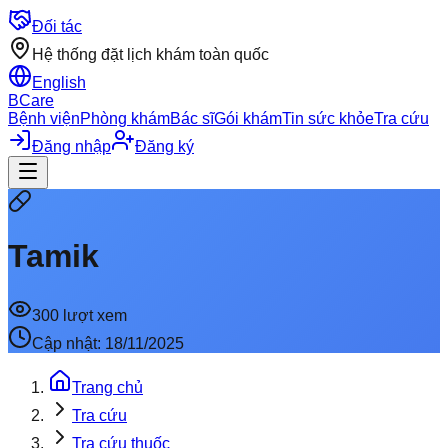
Đối tác
Hệ thống đặt lịch khám toàn quốc
English
BCare
Bệnh viện
Phòng khám
Bác sĩ
Gói khám
Tin sức khỏe
Tra cứu
Đăng nhập
Đăng ký
Tamik
300
lượt xem
Cập nhật:
18/11/2025
Trang chủ
Tra cứu
Tra cứu thuốc