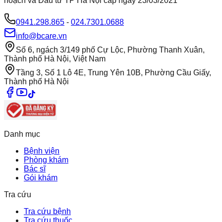
hoạch và Đầu tư TP Hà Nội cấp ngày 23/03/2021
0941.298.865
-
024.7301.0688
info@bcare.vn
Số 6, ngách 3/149 phố Cự Lộc, Phường Thanh Xuân,
Thành phố Hà Nội, Việt Nam
Tầng 3, Số 1 Lô 4E, Trung Yên 10B, Phường Cầu Giấy,
Thành phố Hà Nội
Danh mục
Bệnh viện
Phòng khám
Bác sĩ
Gói khám
Tra cứu
Tra cứu bệnh
Tra cứu thuốc