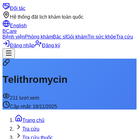
Đối tác
Hệ thống đặt lịch khám toàn quốc
English
BCare
Bệnh viện
Phòng khám
Bác sĩ
Gói khám
Tin sức khỏe
Tra cứu
Đăng nhập
Đăng ký
Telithromycin
211
lượt xem
Cập nhật:
18/11/2025
Trang chủ
Tra cứu
Tra cứu thuốc