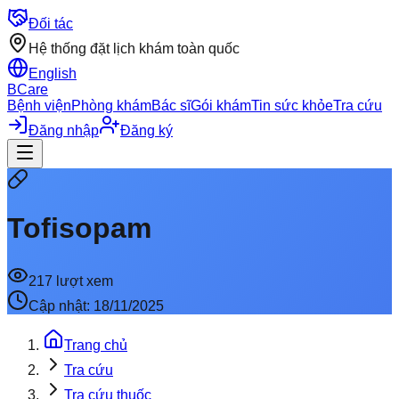
Đối tác
Hệ thống đặt lịch khám toàn quốc
English
BCare
Bệnh viện
Phòng khám
Bác sĩ
Gói khám
Tin sức khỏe
Tra cứu
Đăng nhập
Đăng ký
Tofisopam
217
lượt xem
Cập nhật:
18/11/2025
Trang chủ
Tra cứu
Tra cứu thuốc