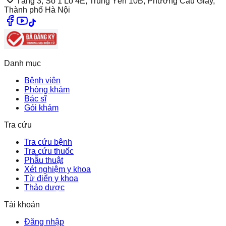
Tầng 3, Số 1 Lô 4E, Trung Yên 10B, Phường Cầu Giấy,
Thành phố Hà Nội
Danh mục
Bệnh viện
Phòng khám
Bác sĩ
Gói khám
Tra cứu
Tra cứu bệnh
Tra cứu thuốc
Phẫu thuật
Xét nghiệm y khoa
Từ điển y khoa
Thảo dược
Tài khoản
Đăng nhập