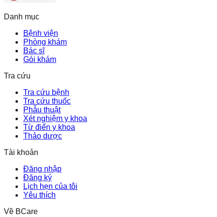
Danh mục
Bệnh viện
Phòng khám
Bác sĩ
Gói khám
Tra cứu
Tra cứu bệnh
Tra cứu thuốc
Phẫu thuật
Xét nghiệm y khoa
Từ điển y khoa
Thảo dược
Tài khoản
Đăng nhập
Đăng ký
Lịch hẹn của tôi
Yêu thích
Về BCare