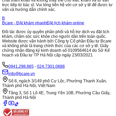
chất tham khảo và không thay thế cho việc khám và tư vấn
trực tiếp từ bác sĩ. Vui lòng liên hệ với cơ sở y tế để được tư
vấn và hướng dẫn chính xác.
B
Bcare - Đặt khám nhanh
Đặt lịch khám online
Đối tác được ủy quyền phân phối và hỗ trợ dịch vụ đặt lịch
khám, chăm sóc sức khỏe cho người dân trên toàn quốc.
Website được vận hành bởi Công ty Cổ phần Đầu tư Bcare
và không phải là trang chính thức của các cơ sở y tế. Giấy
chứng nhận đăng ký kinh doanh số 0109564614 do Sở Kế
hoạch và Đầu tư TP Hà Nội cấp ngày 23/03/2021
0941.298.865
-
024.7301.0688
info@bcare.vn
Số 6, ngách 3/149 phố Cự Lộc, Phường Thanh Xuân,
Thành phố Hà Nội, Việt Nam
Tầng 3, Số 1 Lô 4E, Trung Yên 10B, Phường Cầu Giấy,
Thành phố Hà Nội