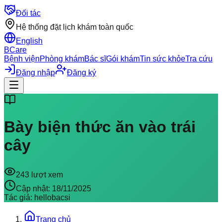
Đối tác
Hệ thống đặt lịch khám toàn quốc
English
BCare
Bệnh viện
Phòng khám
Bác sĩ
Gói khám
Tin sức khỏe
Tra cứu
Đăng nhập
Đăng ký
Bày biện thức ăn vào trái
cây
243
lượt xem
Cập nhật:
18/11/2025
Tác giả:
hellobacsi
Trang chủ