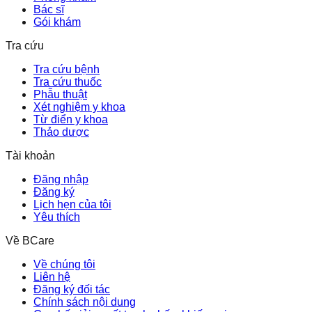
Bác sĩ
Gói khám
Tra cứu
Tra cứu bệnh
Tra cứu thuốc
Phẫu thuật
Xét nghiệm y khoa
Từ điển y khoa
Thảo dược
Tài khoản
Đăng nhập
Đăng ký
Lịch hẹn của tôi
Yêu thích
Về BCare
Về chúng tôi
Liên hệ
Đăng ký đối tác
Chính sách nội dung