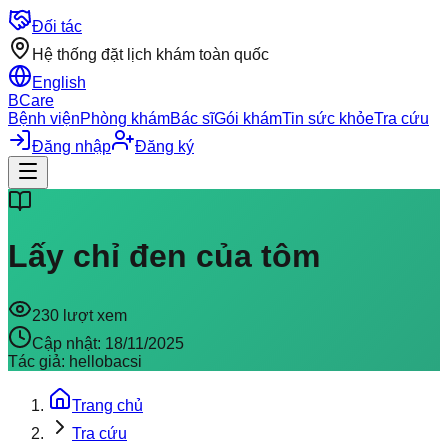
Đối tác
Hệ thống đặt lịch khám toàn quốc
English
BCare
Bệnh viện
Phòng khám
Bác sĩ
Gói khám
Tin sức khỏe
Tra cứu
Đăng nhập
Đăng ký
Lấy chỉ đen của tôm
230
lượt xem
Cập nhật:
18/11/2025
Tác giả:
hellobacsi
Trang chủ
Tra cứu