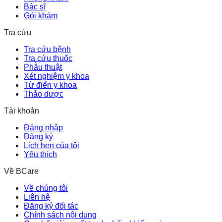
Bác sĩ
Gói khám
Tra cứu
Tra cứu bệnh
Tra cứu thuốc
Phẫu thuật
Xét nghiệm y khoa
Từ điển y khoa
Thảo dược
Tài khoản
Đăng nhập
Đăng ký
Lịch hẹn của tôi
Yêu thích
Về BCare
Về chúng tôi
Liên hệ
Đăng ký đối tác
Chính sách nội dung