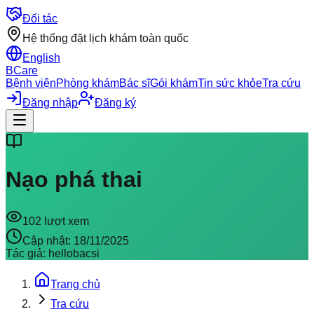
Đối tác
Hệ thống đặt lịch khám toàn quốc
English
BCare
Bệnh viện
Phòng khám
Bác sĩ
Gói khám
Tin sức khỏe
Tra cứu
Đăng nhập
Đăng ký
Nạo phá thai
102
lượt xem
Cập nhật:
18/11/2025
Tác giả:
hellobacsi
Trang chủ
Tra cứu