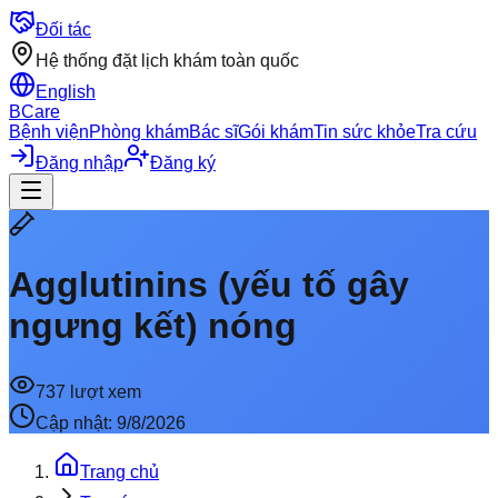
Đối tác
Hệ thống đặt lịch khám toàn quốc
English
BCare
Bệnh viện
Phòng khám
Bác sĩ
Gói khám
Tin sức khỏe
Tra cứu
Đăng nhập
Đăng ký
Agglutinins (yếu tố gây
ngưng kết) nóng
737
lượt xem
Cập nhật:
9/8/2026
Trang chủ