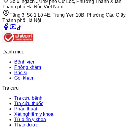
Số 6, ngách 3/149 phố Cự Lộc, Phường Thanh Xuân,
Thành phố Hà Nội, Việt Nam
Tầng 3, Số 1 Lô 4E, Trung Yên 10B, Phường Cầu Giấy,
Thành phố Hà Nội
Danh mục
Bệnh viện
Phòng khám
Bác sĩ
Gói khám
Tra cứu
Tra cứu bệnh
Tra cứu thuốc
Phẫu thuật
Xét nghiệm y khoa
Từ điển y khoa
Thảo dược