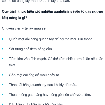
có thể dễ dàng lấy máu từ cánh tay của bạn.
Quy trình thực hiện
x
ét nghiệm agglutinins (yếu tố gây ngưng
kết) nóng là gì
?
Chuyên viên y tế lấy máu sẽ:
Quấn một dải băng quanh tay để ngưng máu lưu thông.
Sát trùng chỗ tiêm bằng cồn.
Tiêm kim vào tĩnh mạch. Có thể tiêm nhiều hơn 1 lần nếu cần
thiết.
Gắn một cái ống để máu chảy ra.
Tháo dải băng quanh tay sau khi lấy đủ máu.
Thoa miếng gạc băng hay bông gòn lên chỗ vừa tiêm.
Dán băng cá nhân lên chỗ vừa tiêm.