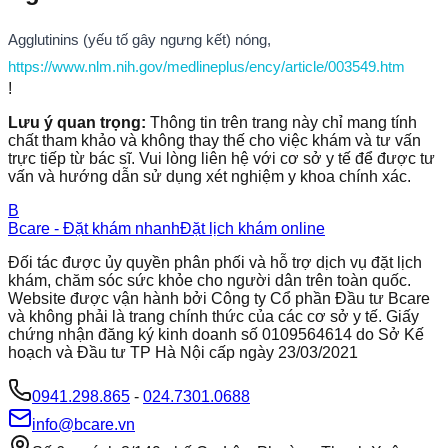
Agglutinins (yếu tố gây ngưng kết) nóng,
https://www.nlm.nih.gov/medlineplus/ency/article/003549.htm
!
Lưu ý quan trọng:
Thông tin trên trang này chỉ mang tính
chất tham khảo và không thay thế cho việc khám và tư vấn
trực tiếp từ bác sĩ. Vui lòng liên hệ với cơ sở y tế để được tư
vấn và hướng dẫn sử dụng xét nghiệm y khoa chính xác.
B
Bcare - Đặt khám nhanh
Đặt lịch khám online
Đối tác được ủy quyền phân phối và hỗ trợ dịch vụ đặt lịch
khám, chăm sóc sức khỏe cho người dân trên toàn quốc.
Website được vận hành bởi Công ty Cổ phần Đầu tư Bcare
và không phải là trang chính thức của các cơ sở y tế. Giấy
chứng nhận đăng ký kinh doanh số 0109564614 do Sở Kế
hoạch và Đầu tư TP Hà Nội cấp ngày 23/03/2021
0941.298.865
-
024.7301.0688
info@bcare.vn