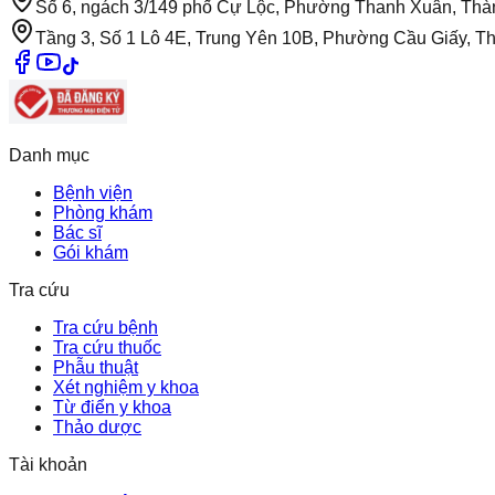
Số 6, ngách 3/149 phố Cự Lộc, Phường Thanh Xuân, Thà
Tầng 3, Số 1 Lô 4E, Trung Yên 10B, Phường Cầu Giấy, T
Danh mục
Bệnh viện
Phòng khám
Bác sĩ
Gói khám
Tra cứu
Tra cứu bệnh
Tra cứu thuốc
Phẫu thuật
Xét nghiệm y khoa
Từ điển y khoa
Thảo dược
Tài khoản