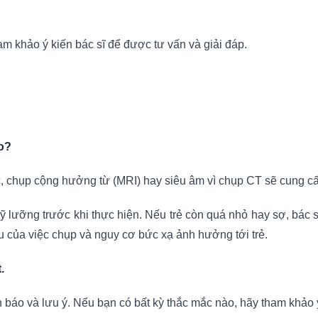
am khảo ý kiến bác sĩ để được tư vấn và giải đáp.
o?
, chụp cộng hưởng từ (MRI) hay siêu âm vì chụp CT sẽ cung cấ
 lưỡng trước khi thực hiện. Nếu trẻ còn quá nhỏ hay sợ, bác sĩ
ầu của việc chụp và nguy cơ bức xạ ảnh hưởng tới trẻ.
.
nh báo và lưu ý. Nếu bạn có bất kỳ thắc mắc nào, hãy tham khảo 