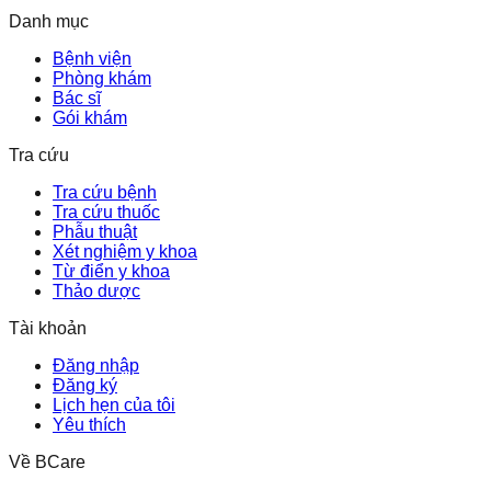
Danh mục
Bệnh viện
Phòng khám
Bác sĩ
Gói khám
Tra cứu
Tra cứu bệnh
Tra cứu thuốc
Phẫu thuật
Xét nghiệm y khoa
Từ điển y khoa
Thảo dược
Tài khoản
Đăng nhập
Đăng ký
Lịch hẹn của tôi
Yêu thích
Về BCare