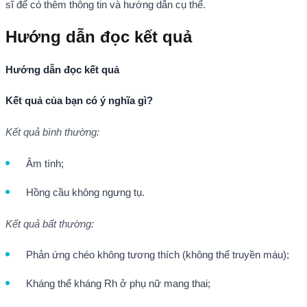
sĩ để có thêm thông tin và hướng dẫn cụ thể.
Hướng dẫn đọc kết quả
Hướng dẫn đọc kết quả
K
ế
t qu
ả
c
ủ
a b
ạ
n c
ó
ý
ngh
ĩ
a g
ì
?
K
ế
t qu
ả
b
ì
nh th
ườ
ng:
Âm tính;
Hồng cầu không ngưng tụ.
K
ế
t qu
ả
b
ấ
t th
ườ
ng:
Phản ứng chéo không tương thích (không thể truyền máu);
Kháng thể kháng Rh ở phụ nữ mang thai;