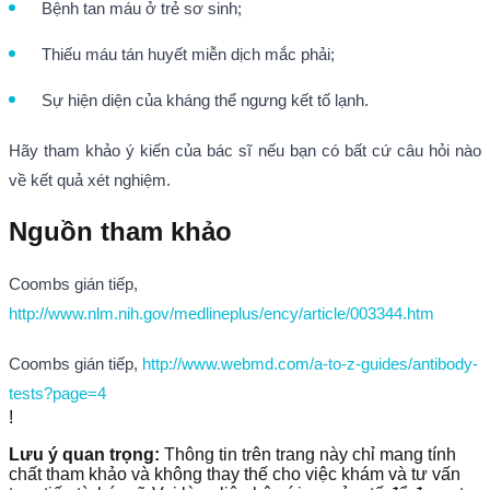
Bệnh tan máu ở trẻ sơ sinh;
Thiếu máu tán huyết miễn dịch mắc phải;
Sự hiện diện của kháng thể ngưng kết tố lạnh.
Hãy tham khảo ý kiến của bác sĩ nếu bạn có bất cứ câu hỏi nào
về kết quả xét nghiệm.
Nguồn tham khảo
Coombs gián tiếp,
http://www.nlm.nih.gov/medlineplus/ency/article/003344.htm
Coombs gián tiếp,
http://www.webmd.com/a-to-z-guides/antibody-
tests?page=4
!
Lưu ý quan trọng:
Thông tin trên trang này chỉ mang tính
chất tham khảo và không thay thế cho việc khám và tư vấn