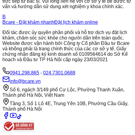
trực tiếp từ bác sĩ. Vui lòng liên hệ với cơ sở y tế để được tư
vấn và hướng dẫn sử dụng xét nghiệm y khoa chính xác.
B
Bcare - Đặt khám nhanh
Đặt lịch khám online
Đối tác được ủy quyền phân phối và hỗ trợ dịch vụ đặt lịch
khám, chăm sóc sức khỏe cho người dân trên toàn quốc.
Website được vận hành bởi Công ty Cổ phần Đầu tư Bcare
và không phải là trang chính thức của các cơ sở y tế. Giấy
chứng nhận đăng ký kinh doanh số 0109564614 do Sở Kế
hoạch và Đầu tư TP Hà Nội cấp ngày 23/03/2021
0941.298.865
-
024.7301.0688
info@bcare.vn
Số 6, ngách 3/149 phố Cự Lộc, Phường Thanh Xuân,
Thành phố Hà Nội, Việt Nam
Tầng 3, Số 1 Lô 4E, Trung Yên 10B, Phường Cầu Giấy,
Thành phố Hà Nội