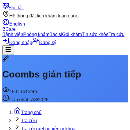
Đối tác
Hệ thống đặt lịch khám toàn quốc
English
BCare
Bệnh viện
Phòng khám
Bác sĩ
Gói khám
Tin sức khỏe
Tra cứu
Đăng nhập
Đăng ký
Coombs gián tiếp
483
lượt xem
Cập nhật:
7/8/2026
Trang chủ
Tra cứu
Tra cứu xét nghiệm y khoa