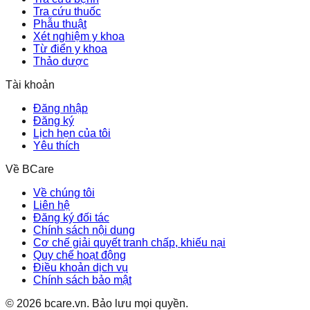
Tra cứu thuốc
Phẫu thuật
Xét nghiệm y khoa
Từ điển y khoa
Thảo dược
Tài khoản
Đăng nhập
Đăng ký
Lịch hẹn của tôi
Yêu thích
Về BCare
Về chúng tôi
Liên hệ
Đăng ký đối tác
Chính sách nội dung
Cơ chế giải quyết tranh chấp, khiếu nại
Quy chế hoạt động
Điều khoản dịch vụ
Chính sách bảo mật
©
2026
bcare.vn
.
Bảo lưu mọi quyền.