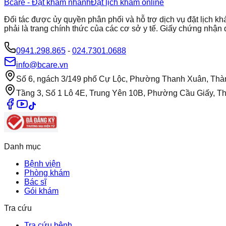
Bcare - Đặt khám nhanh
Đặt lịch khám online
Đối tác được ủy quyền phân phối và hỗ trợ dịch vụ đặt lịch
phải là trang chính thức của các cơ sở y tế. Giấy chứng nh
0941.298.865
-
024.7301.0688
info@bcare.vn
Số 6, ngách 3/149 phố Cự Lộc, Phường Thanh Xuân, Thà
Tầng 3, Số 1 Lô 4E, Trung Yên 10B, Phường Cầu Giấy, T
Danh mục
Bệnh viện
Phòng khám
Bác sĩ
Gói khám
Tra cứu
Tra cứu bệnh