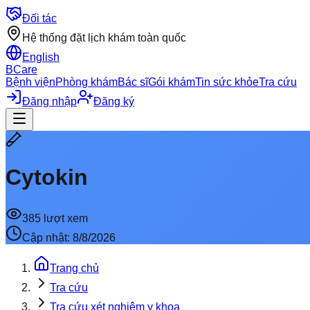
Đối tác
Hệ thống đặt lịch khám toàn quốc
English
BCare
Bệnh viện
Phòng khám
Bác sĩ
Gói khám
Tin sức khỏe
Tra cứu
Đăng nhập
Đăng ký
Cytokin
385
lượt xem
Cập nhật:
8/8/2026
Trang chủ
Tra cứu
Tra cứu xét nghiệm y khoa