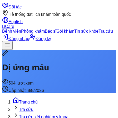
Đối tác
Hệ thống đặt lịch khám toàn quốc
English
BCare
Bệnh viện
Phòng khám
Bác sĩ
Gói khám
Tin sức khỏe
Tra cứu
Đăng nhập
Đăng ký
Dị ứng máu
504
lượt xem
Cập nhật:
8/8/2026
Trang chủ
Tra cứu
Tra cứu xét nghiệm y khoa