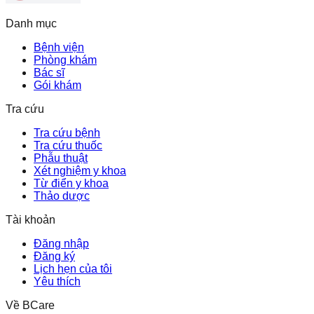
Danh mục
Bệnh viện
Phòng khám
Bác sĩ
Gói khám
Tra cứu
Tra cứu bệnh
Tra cứu thuốc
Phẫu thuật
Xét nghiệm y khoa
Từ điển y khoa
Thảo dược
Tài khoản
Đăng nhập
Đăng ký
Lịch hẹn của tôi
Yêu thích
Về BCare