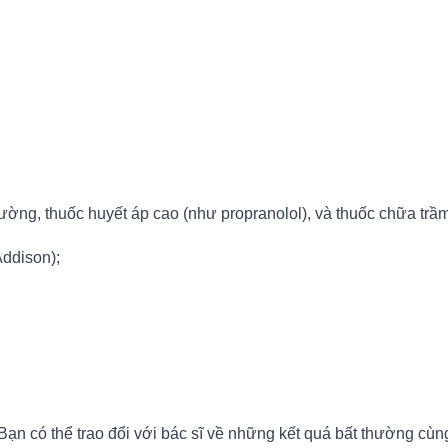
 đường, thuốc huyết áp cao (như propranolol), và thuốc chữa tr
Addison);
ạn có thể trao đổi với bác sĩ về những kết quá bất thường cùng