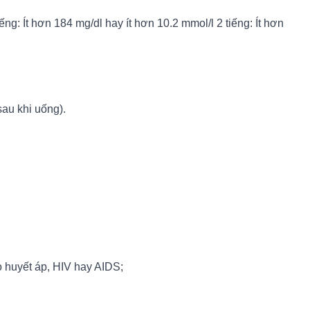
iếng: Ít hơn 184 mg/dl hay ít hơn 10.2 mmol/l 2 tiếng: Ít hơn
au khi uống).
ao huyết áp, HIV hay AIDS;