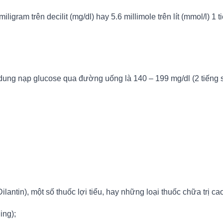
igram trên decilit (mg/dl) hay 5.6 millimole trên lít (mmol/l) 1 t
dung nạp glucose qua đường uống là 140 – 199 mg/dl (2 tiếng s
Dilantin), một số thuốc lợi tiểu, hay những loại thuốc chữa trị c
ing);