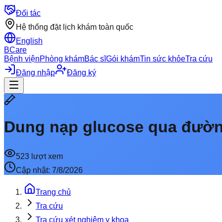
Đối tác
Hệ thống đặt lịch khám toàn quốc
English
BCare
Bệnh viện
Phòng khám
Bác sĩ
Gói khám
Tin sức khỏe
Tra cứu
Đăng nhập
Đăng ký
Dung nạp glucose qua đườ
523
lượt xem
Cập nhật:
7/8/2026
Trang chủ
Tra cứu
Tra cứu xét nghiệm y khoa