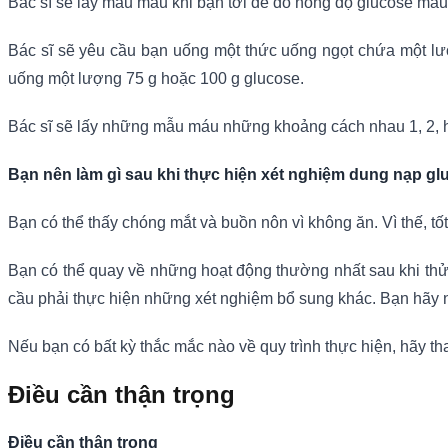
Bác sĩ sẽ lấy mẫu máu khi bạn tới để đo nồng độ glucose máu
Bác sĩ sẽ yêu cầu bạn uống một thức uống ngọt chứa một lư
uống một lượng 75 g hoặc 100 g glucose.
Bác sĩ sẽ lấy những mẫu máu những khoảng cách nhau 1, 2, ha
Bạn nên làm gì sau khi thực hiện xét nghiệm dung nạp 
Bạn có thể thấy chóng mắt và buồn nôn vì không ăn. Vì thế, tố
Bạn có thể quay về những hoạt động thường nhất sau khi thử 
cầu phải thực hiện những xét nghiệm bổ sung khác. Bạn hãy 
Nếu bạn có bất kỳ thắc mắc nào về quy trình thực hiện, hãy th
Điều cần thận trọng
Điều cần thận trọng