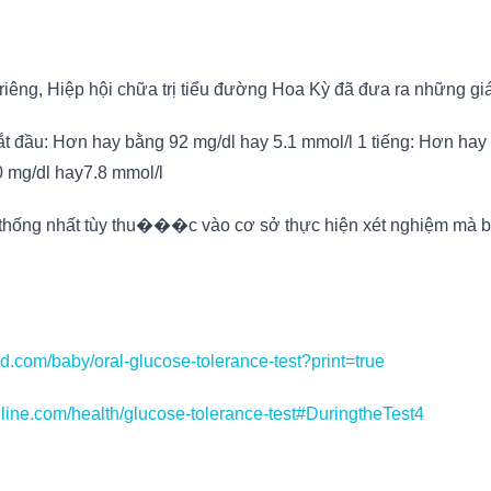
iêng, Hiệp hội chữa trị tiểu đường Hoa Kỳ đã đưa ra những giá 
Bắt đầu: Hơn hay bằng 92 mg/dl hay 5.1 mmol/l 1 tiếng: Hơn ha
 mg/dl hay7.8 mmol/l
ng thống nhất tùy thu���c vào cơ sở thực hiện xét nghiệm mà b
.com/baby/oral-glucose-tolerance-test?print=true
hline.com/health/glucose-tolerance-test#DuringtheTest4