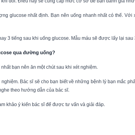
 khi đói. Điều này sẽ cung cấp mức cơ sở để bạn đánh giá nhữn
ợng glucose nhất định. Bạn nên uống nhanh nhất có thể. Với
y 3 tiếng sau khi uống glucose. Mẫu máu sẽ được lấy lại sau 3
glucose qua đường uống?
t nhất bạn nên ăn một chút sau khi xét nghiệm.
nghiệm. Bác sĩ sẽ cho bạn biết về những bệnh lý bạn mắc phải 
nghe theo hướng dẫn của bác sĩ.
am khảo ý kiến bác sĩ để được tư vấn và giải đáp.