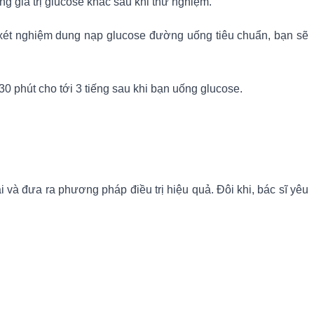
g giá trị glucose khác sau khi thử nghiệm.
 xét nghiệm dung nạp glucose đường uống tiêu chuẩn, bạn sẽ
0 phút cho tới 3 tiếng sau khi bạn uống glucose.
và đưa ra phương pháp điều trị hiệu quả. Đôi khi, bác sĩ yêu