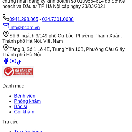
chứng nhận đăng ký kinh doanh số 0109564614 do Sở Kế
hoạch và Đầu tư TP Hà Nội cấp ngày 23/03/2021
0941.298.865
-
024.7301.0688
info@bcare.vn
Số 6, ngách 3/149 phố Cự Lộc, Phường Thanh Xuân,
Thành phố Hà Nội, Việt Nam
Tầng 3, Số 1 Lô 4E, Trung Yên 10B, Phường Cầu Giấy,
Thành phố Hà Nội
Danh mục
Bệnh viện
Phòng khám
Bác sĩ
Gói khám
Tra cứu
Tra cứu bệnh