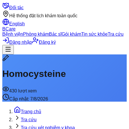
Đối tác
Hệ thống đặt lịch khám toàn quốc
English
BCare
Bệnh viện
Phòng khám
Bác sĩ
Gói khám
Tin sức khỏe
Tra cứu
Đăng nhập
Đăng ký
Homocysteine
430
lượt xem
Cập nhật:
7/8/2026
Trang chủ
Tra cứu
Tra cứu xét nghiệm y khoa