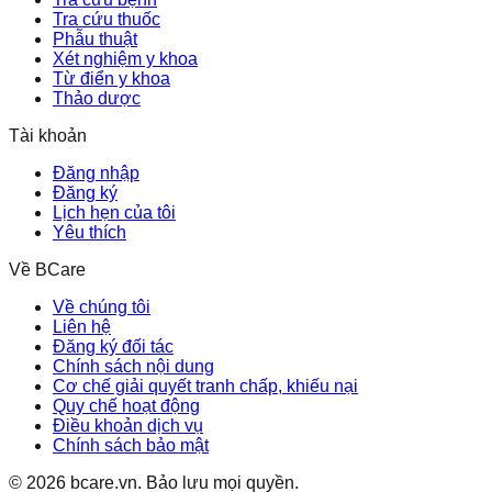
Tra cứu thuốc
Phẫu thuật
Xét nghiệm y khoa
Từ điển y khoa
Thảo dược
Tài khoản
Đăng nhập
Đăng ký
Lịch hẹn của tôi
Yêu thích
Về BCare
Về chúng tôi
Liên hệ
Đăng ký đối tác
Chính sách nội dung
Cơ chế giải quyết tranh chấp, khiếu nại
Quy chế hoạt động
Điều khoản dịch vụ
Chính sách bảo mật
©
2026
bcare.vn
.
Bảo lưu mọi quyền.