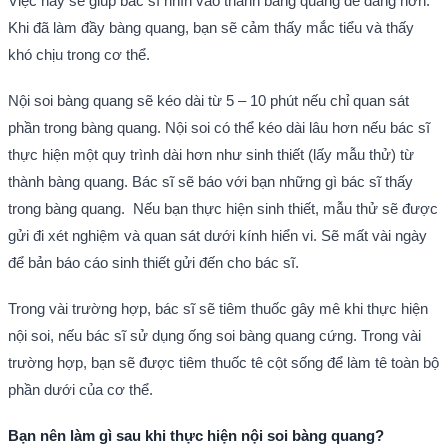
Việc này sẽ giúp bác sĩ nhìn vào thành bàng quang dễ dàng hơn.
Khi đã làm đầy bàng quang, bạn sẽ cảm thấy mắc tiểu và thấy
khó chịu trong cơ thể.
Nội soi bàng quang sẽ kéo dài từ 5 – 10 phút nếu chỉ quan sát
phần trong bàng quang. Nội soi có thể kéo dài lâu hơn nếu bác sĩ
thực hiện một quy trình dài hơn như sinh thiết (lấy mẫu thử) từ
thành bàng quang. Bác sĩ sẽ báo với bạn những gì bác sĩ thấy
trong bàng quang. Nếu bạn thực hiện sinh thiết, mẫu thử sẽ được
gửi đi xét nghiệm và quan sát dưới kính hiển vi. Sẽ mất vài ngày
để bản báo cáo sinh thiết gửi đến cho bác sĩ.
Trong vài trường hợp, bác sĩ sẽ tiêm thuốc gây mê khi thực hiện
nội soi, nếu bác sĩ sử dụng ống soi bàng quang cứng. Trong vài
trường hợp, bạn sẽ được tiêm thuốc tê cột sống để làm tê toàn bộ
phần dưới của cơ thể.
Bạn nên làm gì sau khi thực hiện nội soi bàng quang?