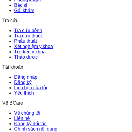
Bác sĩ
Gói khám
Tra cứu
Tra cứu bệnh
Tra cứu thuốc
Phẫu thuật
Xét nghiệm y khoa
Từ điển y khoa
Thảo dược
Tài khoản
Đăng nhập
Đăng ký
Lịch hẹn của tôi
Yêu thích
Về BCare
Về chúng tôi
Liên hệ
Đăng ký đối tác
Chính sách nội dung