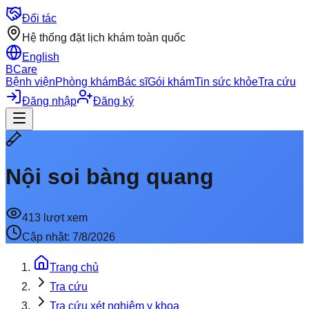
Đối tác
Hệ thống đặt lịch khám toàn quốc
English
BCare
Bệnh viện
Phòng khám
Bác sĩ
Gói khám
Tin sức khỏe
Tra cứu
Đăng nhập
Đăng ký
Nội soi bàng quang
413
lượt xem
Cập nhật:
7/8/2026
Trang chủ
Tra cứu
Tra cứu xét nghiệm y khoa