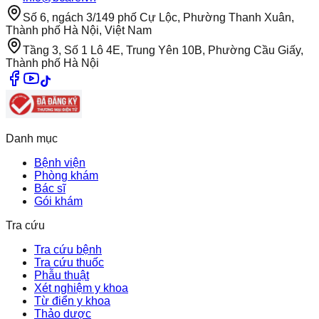
Số 6, ngách 3/149 phố Cự Lộc, Phường Thanh Xuân,
Thành phố Hà Nội, Việt Nam
Tầng 3, Số 1 Lô 4E, Trung Yên 10B, Phường Cầu Giấy,
Thành phố Hà Nội
Danh mục
Bệnh viện
Phòng khám
Bác sĩ
Gói khám
Tra cứu
Tra cứu bệnh
Tra cứu thuốc
Phẫu thuật
Xét nghiệm y khoa
Từ điển y khoa
Thảo dược