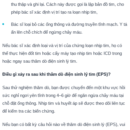
thu thập và ghi lại. Cách này được gọi là lập bản đồ tim, cho
phép bác sĩ xác định vị trí tạo ra loạn nhịp tim,
Bác sĩ loại bỏ các ống thông và đường truyền tĩnh mạch. Y tá
ấn lên chỗ chích để ngừng chảy máu.
Nếu bác sĩ xác định loại và vị trí của chứng loạn nhịp tim, họ có
thể thực hiện đốt tim hoặc cấy máy tạo nhịp tim hoặc ICD trong
hoặc ngay sau thăm dò điện sinh lý tim.
Điều gì xảy ra sau khi thăm dò điện sinh lý tim (EPS)?
Sau thử nghiệm thăm dò, bạn được chuyển đến một khu vực hồi
sức nghỉ ngơi yên tĩnh trong 4–6 giờ để ngăn ngừa chảy máu tại
chỗ đặt ống thông. Nhịp tim và huyết áp sẽ được theo dõi liên tục
để kiểm tra các biến chứng.
Nếu bạn có bất kỳ câu hỏi nào về thăm dò điện sinh lý (EPS), vui