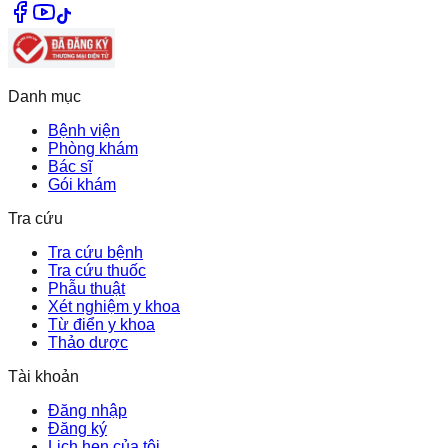
Danh mục
Bệnh viện
Phòng khám
Bác sĩ
Gói khám
Tra cứu
Tra cứu bệnh
Tra cứu thuốc
Phẫu thuật
Xét nghiệm y khoa
Từ điển y khoa
Thảo dược
Tài khoản
Đăng nhập
Đăng ký
Lịch hẹn của tôi