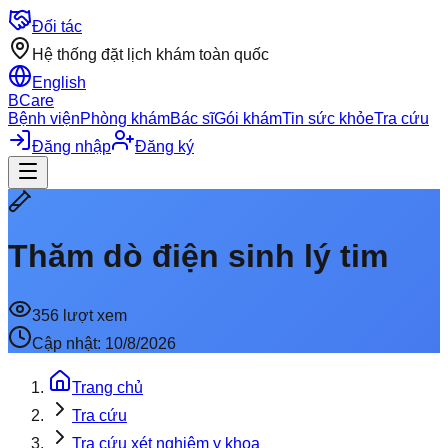
Đối tác
Hệ thống đặt lịch khám toàn quốc
English
BCare
Bệnh viện
Phòng khám
Bác sĩ
Gói khám
Tin sức khỏe
Tra cứu
Đăng nhập
Đăng ký
Thăm dò điện sinh lý tim
356
lượt xem
Cập nhật:
10/8/2026
Trang chủ
Tra cứu
Tra cứu xét nghiệm y khoa