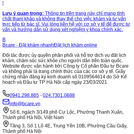
!
Lưu ý quan trọng:
Thông tin trên trang này chỉ mang tính
chất tham khảo và không thay thế cho việc khám và tư vấn
trực tiếp từ bác sĩ. Vui lòng liên hệ với cơ sở y tế để được tư
vấn và hướng dẫn sử dụng xét nghiệm y khoa chính xác.
B
Bcare - Đặt khám nhanh
Đặt lịch khám online
Đối tác được ủy quyền phân phối và hỗ trợ dịch vụ đặt lịch
khám, chăm sóc sức khỏe cho người dân trên toàn quốc.
Website được vận hành bởi Công ty Cổ phần Đầu tư Bcare
và không phải là trang chính thức của các cơ sở y tế. Giấy
chứng nhận đăng ký kinh doanh số 0109564614 do Sở Kế
hoạch và Đầu tư TP Hà Nội cấp ngày 23/03/2021
0941.298.865
-
024.7301.0688
info@bcare.vn
Số 6, ngách 3/149 phố Cự Lộc, Phường Thanh Xuân,
Thành phố Hà Nội, Việt Nam
Tầng 3, Số 1 Lô 4E, Trung Yên 10B, Phường Cầu Giấy,
Thành phố Hà Nội