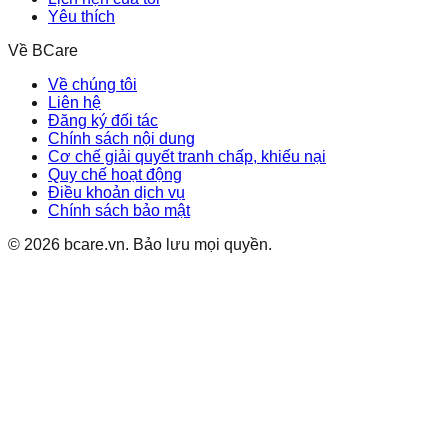
Yêu thích
Về BCare
Về chúng tôi
Liên hệ
Đăng ký đối tác
Chính sách nội dung
Cơ chế giải quyết tranh chấp, khiếu nại
Quy chế hoạt động
Điều khoản dịch vụ
Chính sách bảo mật
©
2026
bcare.vn
.
Bảo lưu mọi quyền.