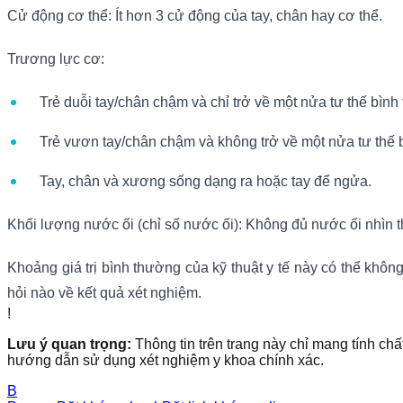
Cử động cơ thể: Ít hơn 3 cử động của tay, chân hay cơ thể.
Trương lực cơ:
Trẻ duỗi tay/chân chậm và chỉ trở về một nửa tư thế bình
Trẻ vươn tay/chân chậm và không trở về một nửa tư thế 
Tay, chân và xương sống dạng ra hoặc tay để ngửa.
Khối lượng nước ối (chỉ số nước ối): Không đủ nước ối nhìn t
Khoảng giá trị bình thường của kỹ thuật y tế này có thể khô
hỏi nào về kết quả xét nghiệm.
!
Lưu ý quan trọng:
Thông tin trên trang này chỉ mang tính chấ
hướng dẫn sử dụng xét nghiệm y khoa chính xác.
B