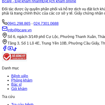
Bcare - Đặt khám nhanh
Đặt lịch khám online
Đối tác được ủy quyền phân phối và hỗ trợ dịch vụ đặt lịch
phải là trang chính thức của các cơ sở y tế. Giấy chứng nh
0941.298.865
-
024.7301.0688
info@bcare.vn
Số 6, ngách 3/149 phố Cự Lộc, Phường Thanh Xuân, Thà
Tầng 3, Số 1 Lô 4E, Trung Yên 10B, Phường Cầu Giấy, T
Danh mục
Bệnh viện
Phòng khám
Bác sĩ
Gói khám
Tra cứu
Tra cứu bệnh