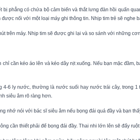
hiết bị phẳng có chứa bộ cảm biến và thắt lưng đàn hồi quấn q
 được nối với một loại máy ghi thông tin. Nhịp tim trẻ sẽ nghe bằ
nút trên máy. Nhịp tim sẽ được ghi lại và so sánh với những cơ
 chỉ cần kéo áo lên và kéo dây nịt xuống. Nếu bạn mặc đầm, b
 4-6 ly nước, thường là nước suối hay nước trái cây, trong 1 
ảnh siêu âm rõ ràng hơn.
hưng nhớ nói với bác sĩ siêu âm nếu bọng đái quá đầy và bạn thấ
ông cần thiết phải để bọng đái đầy. Thai nhi lớn lên sẽ đẩy ruộ