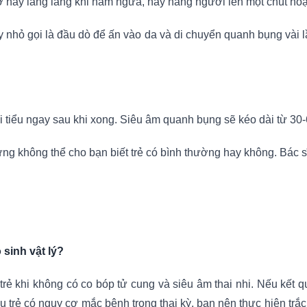
 hay lâng lâng khi nằm ngửa, hãy nâng người lên một chút hoặ
 nhỏ gọi là đầu dò để ấn vào da và di chuyển quanh bụng vài lần.
đi tiểu ngay sau khi xong. Siêu âm quanh bụng sẽ kéo dài từ 30-
g không thể cho bạn biết trẻ có bình thường hay không. Bác sĩ đ
 sinh vật lý?
 trẻ khi không có co bóp tử cung và siêu âm thai nhi. Nếu kết 
u trẻ có nguy cơ mắc bệnh trong thai kỳ, bạn nên thực hiện trắc đ