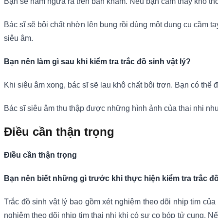
Bạn sẽ nằm ngửa ra trên bàn khám. Nếu bạn cảm thấy khó thở
Bác sĩ sẽ bôi chất nhờn lên bụng rồi dùng một dụng cụ cầm tay
siêu âm.
Bạn nên làm gì sau khi kiểm tra trắc đồ sinh vật lý?
Khi siêu âm xong, bác sĩ sẽ lau khô chất bôi trơn. Bạn có thể 
Bác sĩ siêu âm thu thập được những hình ảnh của thai nhi nhưn
Điều cần thận trọng
Điều cần thận trọng
Bạn nên biết những gì trước khi thực hiện kiểm tra trắc đồ
Trắc đồ sinh vật lý bao gồm xét nghiệm theo dõi nhịp tim của
nghiệm theo dõi nhịp tim thai nhi khi có sự co bóp tử cung. Nế