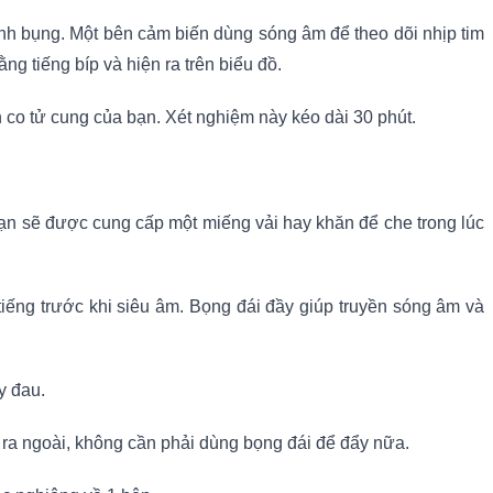
uanh bụng. Một bên cảm biến dùng sóng âm để theo dõi nhịp tim
ng tiếng bíp và hiện ra trên biểu đồ.
n co tử cung của bạn. Xét nghiệm này kéo dài 30 phút.
ạn sẽ được cung cấp một miếng vải hay khăn để che trong lúc
tiếng trước khi siêu âm. Bọng đái đầy giúp truyền sóng âm và
y đau.
t ra ngoài, không cần phải dùng bọng đái để đẩy nữa.