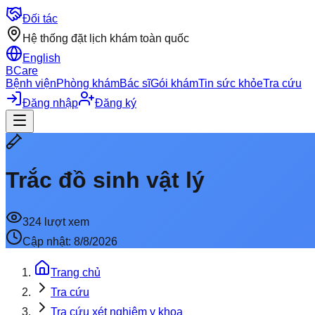
Đối tác
Hệ thống đặt lịch khám toàn quốc
English
BCare
Bệnh viện
Phòng khám
Bác sĩ
Gói khám
Tin sức khỏe
Tra cứu
Đăng nhập
Đăng ký
Trắc đồ sinh vật lý
324
lượt xem
Cập nhật:
8/8/2026
Trang chủ
Tra cứu
Tra cứu xét nghiệm y khoa