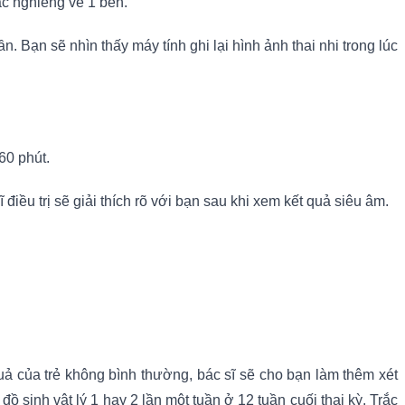
c nghiêng về 1 bên.
 Bạn sẽ nhìn thấy máy tính ghi lại hình ảnh thai nhi trong lúc
60 phút.
iều trị sẽ giải thích rõ với bạn sau khi xem kết quả siêu âm.
quả của trẻ không bình thường, bác sĩ sẽ cho bạn làm thêm xét
ồ sinh vật lý 1 hay 2 lần một tuần ở 12 tuần cuối thai kỳ. Trắc