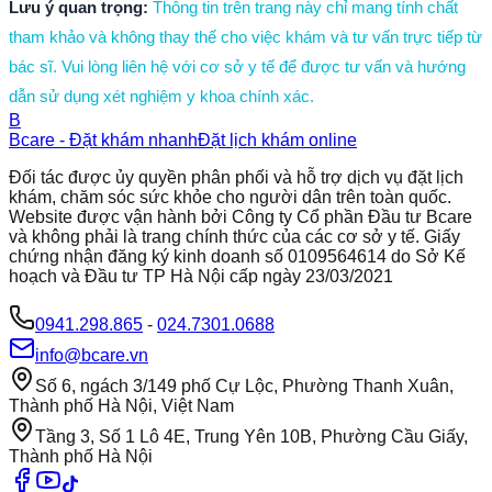
Lưu ý quan trọng:
Thông tin trên trang này chỉ mang tính chất
tham khảo và không thay thế cho việc khám và tư vấn trực tiếp từ
bác sĩ. Vui lòng liên hệ với cơ sở y tế để được tư vấn và hướng
dẫn sử dụng xét nghiệm y khoa chính xác.
B
Bcare - Đặt khám nhanh
Đặt lịch khám online
Đối tác được ủy quyền phân phối và hỗ trợ dịch vụ đặt lịch
khám, chăm sóc sức khỏe cho người dân trên toàn quốc.
Website được vận hành bởi Công ty Cổ phần Đầu tư Bcare
và không phải là trang chính thức của các cơ sở y tế. Giấy
chứng nhận đăng ký kinh doanh số 0109564614 do Sở Kế
hoạch và Đầu tư TP Hà Nội cấp ngày 23/03/2021
0941.298.865
-
024.7301.0688
info@bcare.vn
Số 6, ngách 3/149 phố Cự Lộc, Phường Thanh Xuân,
Thành phố Hà Nội, Việt Nam
Tầng 3, Số 1 Lô 4E, Trung Yên 10B, Phường Cầu Giấy,
Thành phố Hà Nội