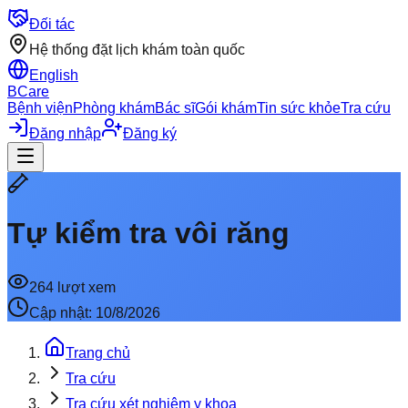
Đối tác
Hệ thống đặt lịch khám toàn quốc
English
BCare
Bệnh viện
Phòng khám
Bác sĩ
Gói khám
Tin sức khỏe
Tra cứu
Đăng nhập
Đăng ký
Tự kiểm tra vôi răng
264
lượt xem
Cập nhật:
10/8/2026
Trang chủ
Tra cứu
Tra cứu xét nghiệm y khoa