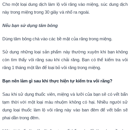
Cho một loại dung dịch làm lộ vôi răng vào miệng, súc dung dịch
này trong miệng trong 30 giây và nhổ ra ngoài.
N
ế
u b
ạ
n s
ử
d
ụ
ng t
ă
m b
ô
ng
Dùng tăm bông chà vào các bề mặt của răng trong miệng.
Sử dụng những loại sản phẩm này thường xuyên khi bạn không
còn tìm thấy vôi răng sau khi chải răng. Bạn có thể kiểm tra vôi
răng 1 tháng một lần để loại bỏ vôi răng trong miệng.
Bạn nên làm gì sau khi thực hiện tự kiểm tra vôi răng?
Sau khi sử dụng thuốc viên, miệng và lưỡi của bạn sẽ có vết bẩn
tạm thời với một loại màu nhuộm không có hại. Nhiều người sử
dụng loại thuốc làm lộ vôi răng này vào ban đêm để vết bẩn sẽ
phai dần trong đêm.