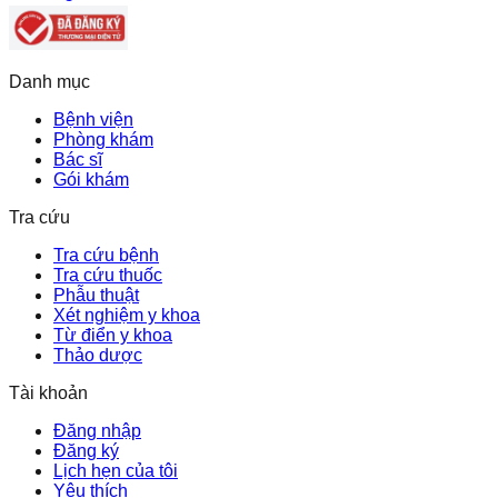
Danh mục
Bệnh viện
Phòng khám
Bác sĩ
Gói khám
Tra cứu
Tra cứu bệnh
Tra cứu thuốc
Phẫu thuật
Xét nghiệm y khoa
Từ điển y khoa
Thảo dược
Tài khoản
Đăng nhập
Đăng ký
Lịch hẹn của tôi
Yêu thích