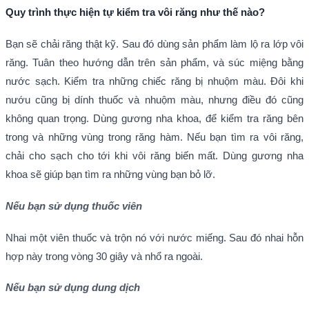
Quy trình thực hiện tự kiểm tra vôi răng như thế nào?
Bạn sẽ chải răng thật kỹ. Sau đó dùng sản phẩm làm lộ ra lớp vôi
răng. Tuân theo hướng dẫn trên sản phẩm, và súc miệng bằng
nước sạch. Kiểm tra những chiếc răng bị nhuộm màu. Đôi khi
nướu cũng bị dính thuốc và nhuộm màu, nhưng điều đó cũng
không quan trọng. Dùng gương nha khoa, để kiểm tra răng bên
trong và những vùng trong răng hàm. Nếu bạn tìm ra vôi răng,
chải cho sạch cho tới khi vôi răng biến mất. Dùng gương nha
khoa sẽ giúp bạn tìm ra những vùng bạn bỏ lỡ.
N
ế
u b
ạ
n s
ử
d
ụ
ng thu
ố
c vi
ê
n
Nhai một viên thuốc và trộn nó với nước miếng. Sau đó nhai hỗn
hợp này trong vòng 30 giây và nhổ ra ngoài.
N
ế
u b
ạ
n s
ử
d
ụ
ng dung d
ị
ch