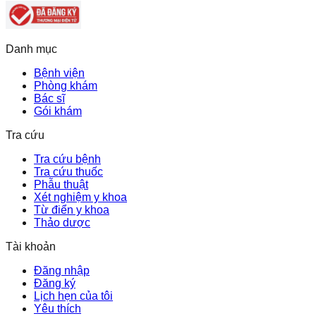
Danh mục
Bệnh viện
Phòng khám
Bác sĩ
Gói khám
Tra cứu
Tra cứu bệnh
Tra cứu thuốc
Phẫu thuật
Xét nghiệm y khoa
Từ điển y khoa
Thảo dược
Tài khoản
Đăng nhập
Đăng ký
Lịch hẹn của tôi
Yêu thích