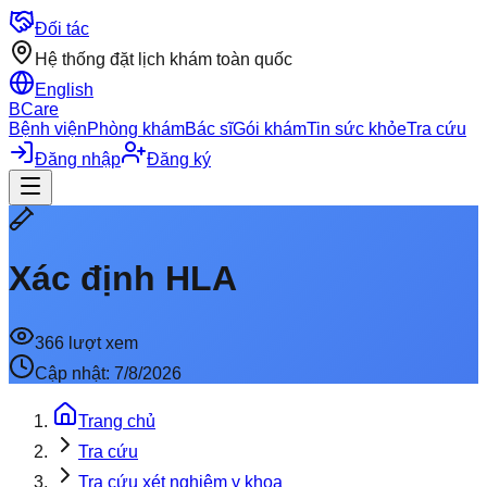
Đối tác
Hệ thống đặt lịch khám toàn quốc
English
BCare
Bệnh viện
Phòng khám
Bác sĩ
Gói khám
Tin sức khỏe
Tra cứu
Đăng nhập
Đăng ký
Xác định HLA
366
lượt xem
Cập nhật:
7/8/2026
Trang chủ
Tra cứu
Tra cứu xét nghiệm y khoa