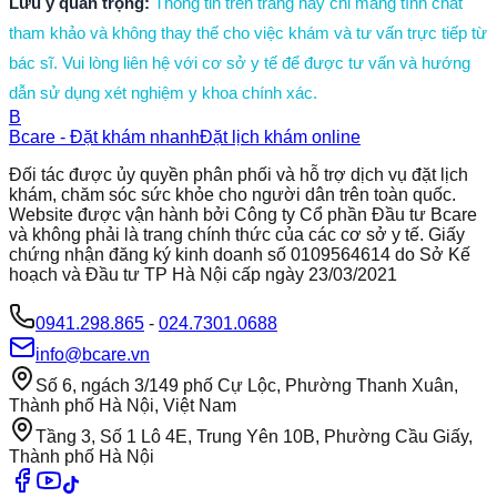
Lưu ý quan trọng:
Thông tin trên trang này chỉ mang tính chất
tham khảo và không thay thế cho việc khám và tư vấn trực tiếp từ
bác sĩ. Vui lòng liên hệ với cơ sở y tế để được tư vấn và hướng
dẫn sử dụng xét nghiệm y khoa chính xác.
B
Bcare - Đặt khám nhanh
Đặt lịch khám online
Đối tác được ủy quyền phân phối và hỗ trợ dịch vụ đặt lịch
khám, chăm sóc sức khỏe cho người dân trên toàn quốc.
Website được vận hành bởi Công ty Cổ phần Đầu tư Bcare
và không phải là trang chính thức của các cơ sở y tế. Giấy
chứng nhận đăng ký kinh doanh số 0109564614 do Sở Kế
hoạch và Đầu tư TP Hà Nội cấp ngày 23/03/2021
0941.298.865
-
024.7301.0688
info@bcare.vn
Số 6, ngách 3/149 phố Cự Lộc, Phường Thanh Xuân,
Thành phố Hà Nội, Việt Nam
Tầng 3, Số 1 Lô 4E, Trung Yên 10B, Phường Cầu Giấy,
Thành phố Hà Nội