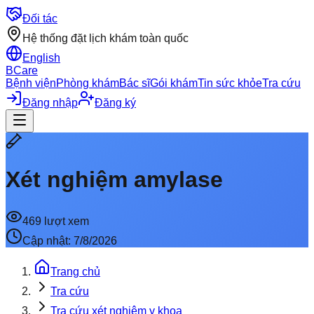
Đối tác
Hệ thống đặt lịch khám toàn quốc
English
BCare
Bệnh viện
Phòng khám
Bác sĩ
Gói khám
Tin sức khỏe
Tra cứu
Đăng nhập
Đăng ký
Xét nghiệm amylase
469
lượt xem
Cập nhật:
7/8/2026
Trang chủ
Tra cứu
Tra cứu xét nghiệm y khoa