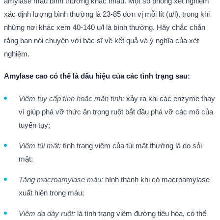
amylase máu bình thường khác nhau. Một số phòng xét nghiệm
xác định lượng bình thường là 23-85 đơn vị mỗi lít (u/l), trong khi
những nơi khác xem 40-140 u/l là bình thường. Hãy chắc chắn
rằng bạn nói chuyện với bác sĩ về kết quả và ý nghĩa của xét
nghiệm.
Amylase cao có thể là dấu hiệu của các tình trạng sau:
Viêm tụy cấp tính hoặc mãn tính:
xảy ra khi các enzyme thay
vì giúp phá vỡ thức ăn trong ruột bắt đầu phá vỡ các mô của
tuyến tụy;
Viêm túi mật:
tình trạng viêm của túi mật thường là do sỏi
mật;
Tăng macroamylase máu:
hình thành khi có macroamylase
xuất hiện trong máu;
Viêm dạ dày ruột:
là tình trạng viêm đường tiêu hóa, có thể