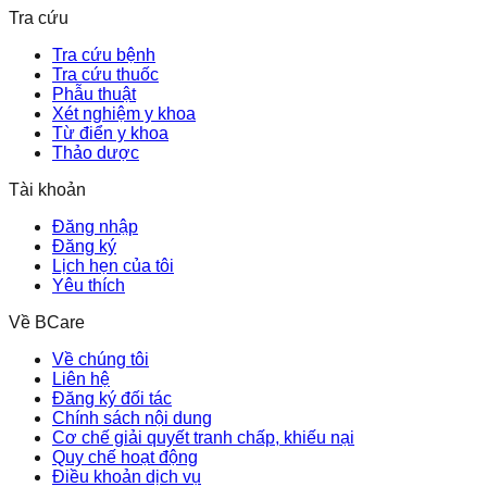
Tra cứu
Tra cứu bệnh
Tra cứu thuốc
Phẫu thuật
Xét nghiệm y khoa
Từ điển y khoa
Thảo dược
Tài khoản
Đăng nhập
Đăng ký
Lịch hẹn của tôi
Yêu thích
Về BCare
Về chúng tôi
Liên hệ
Đăng ký đối tác
Chính sách nội dung
Cơ chế giải quyết tranh chấp, khiếu nại
Quy chế hoạt động
Điều khoản dịch vụ