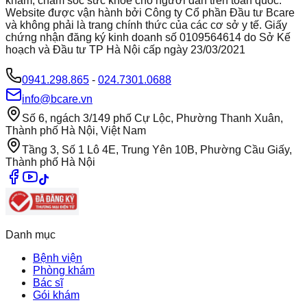
khám, chăm sóc sức khỏe cho người dân trên toàn quốc.
Website được vận hành bởi Công ty Cổ phần Đầu tư Bcare
và không phải là trang chính thức của các cơ sở y tế. Giấy
chứng nhận đăng ký kinh doanh số 0109564614 do Sở Kế
hoạch và Đầu tư TP Hà Nội cấp ngày 23/03/2021
0941.298.865
-
024.7301.0688
info@bcare.vn
Số 6, ngách 3/149 phố Cự Lộc, Phường Thanh Xuân,
Thành phố Hà Nội, Việt Nam
Tầng 3, Số 1 Lô 4E, Trung Yên 10B, Phường Cầu Giấy,
Thành phố Hà Nội
Danh mục
Bệnh viện
Phòng khám
Bác sĩ
Gói khám