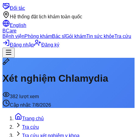
Đối tác
Hệ thống đặt lịch khám toàn quốc
English
BCare
Bệnh viện
Phòng khám
Bác sĩ
Gói khám
Tin sức khỏe
Tra cứu
Đăng nhập
Đăng ký
Xét nghiệm Chlamydia
382
lượt xem
Cập nhật:
7/8/2026
Trang chủ
Tra cứu
Tra cứu xét nghiệm y khoa