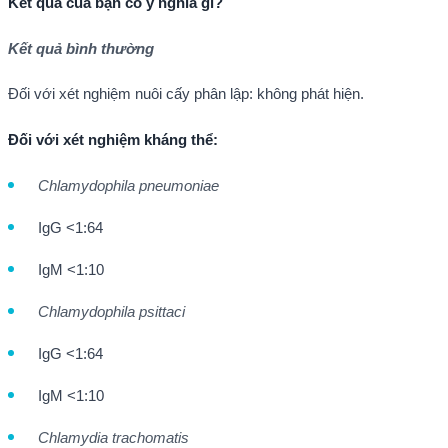
Kết quả của bạn có ý nghĩa gì?
Kết quả bình thường
Đối với xét nghiệm nuôi cấy phân lập: không phát hiện.
Đối với xét nghiệm kháng thể:
Chlamydophila pneumoniae
IgG <1:64
IgM <1:10
Chlamydophila psittaci
IgG <1:64
IgM <1:10
Chlamydia trachomatis