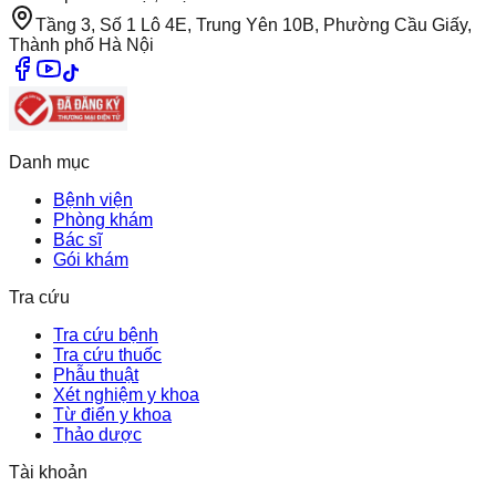
Tầng 3, Số 1 Lô 4E, Trung Yên 10B, Phường Cầu Giấy,
Thành phố Hà Nội
Danh mục
Bệnh viện
Phòng khám
Bác sĩ
Gói khám
Tra cứu
Tra cứu bệnh
Tra cứu thuốc
Phẫu thuật
Xét nghiệm y khoa
Từ điển y khoa
Thảo dược
Tài khoản