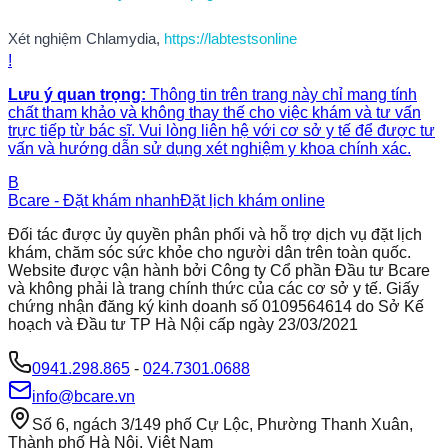
Xét nghiệm Chlamydia,
https://labtestsonline
!
Lưu ý quan trọng:
Thông tin trên trang này chỉ mang tính
chất tham khảo và không thay thế cho việc khám và tư vấn
trực tiếp từ bác sĩ. Vui lòng liên hệ với cơ sở y tế để được tư
vấn và hướng dẫn sử dụng xét nghiệm y khoa chính xác.
B
Bcare - Đặt khám nhanh
Đặt lịch khám online
Đối tác được ủy quyền phân phối và hỗ trợ dịch vụ đặt lịch
khám, chăm sóc sức khỏe cho người dân trên toàn quốc.
Website được vận hành bởi Công ty Cổ phần Đầu tư Bcare
và không phải là trang chính thức của các cơ sở y tế. Giấy
chứng nhận đăng ký kinh doanh số 0109564614 do Sở Kế
hoạch và Đầu tư TP Hà Nội cấp ngày 23/03/2021
0941.298.865
-
024.7301.0688
info@bcare.vn
Số 6, ngách 3/149 phố Cự Lộc, Phường Thanh Xuân,
Thành phố Hà Nội, Việt Nam