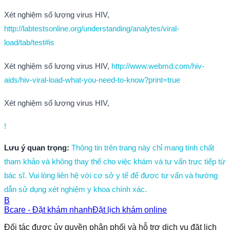
Xét nghiệm số lượng virus HIV,
http://labtestsonline.org/understanding/analytes/viral-
load/tab/test#is
Xét nghiệm số lượng virus HIV,
http://www.webmd.com/hiv-
aids/hiv-viral-load-what-you-need-to-know?print=true
Xét nghiệm số lượng virus HIV,
!
Lưu ý quan trọng:
Thông tin trên trang này chỉ mang tính chất
tham khảo và không thay thế cho việc khám và tư vấn trực tiếp từ
bác sĩ. Vui lòng liên hệ với cơ sở y tế để được tư vấn và hướng
dẫn sử dụng xét nghiệm y khoa chính xác.
B
Bcare - Đặt khám nhanh
Đặt lịch khám online
Đối tác được ủy quyền phân phối và hỗ trợ dịch vụ đặt lịch