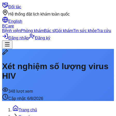
Đối tác
Hệ thống đặt lịch khám toàn quốc
English
BCare
Bệnh viện
Phòng khám
Bác sĩ
Gói khám
Tin sức khỏe
Tra cứu
Đăng nhập
Đăng ký
Xét nghiệm số lượng virus
HIV
348
lượt xem
Cập nhật:
6/8/2026
Trang chủ