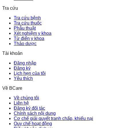
Tra cứu
Tra cứu bệnh
Tra cứu thuốc
Phẫu thuật
Xét nghiệm y khoa
Từ điển y khoa
Thảo dược
Tài khoản
Đăng nhập
Đăng ký
Lịch hẹn của tôi
Yêu thích
Về BCare
Về chúng tôi
Liên hệ
Đăng ký đối tác
Chính sách nội dung
Cơ chế giải quyết tranh chấp, khiếu nại
Quy chế hoạt động