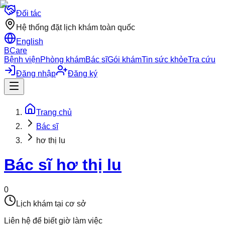
Đối tác
Hệ thống đặt lịch khám toàn quốc
English
BCare
Bệnh viện
Phòng khám
Bác sĩ
Gói khám
Tin sức khỏe
Tra cứu
Đăng nhập
Đăng ký
Trang chủ
Bác sĩ
hơ thị lu
Bác sĩ
hơ thị lu
0
Lịch khám tại cơ sở
Liên hệ để biết giờ làm việc