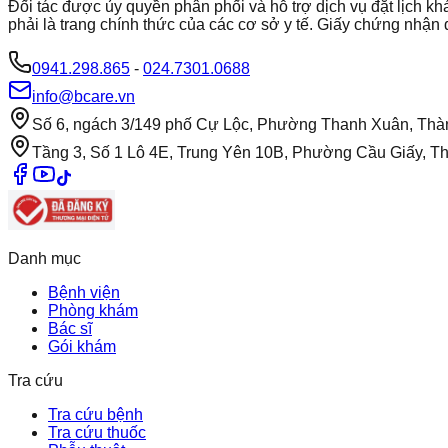
Đối tác được ủy quyền phân phối và hỗ trợ dịch vụ đặt lịch
phải là trang chính thức của các cơ sở y tế. Giấy chứng nh
0941.298.865
-
024.7301.0688
info@bcare.vn
Số 6, ngách 3/149 phố Cự Lộc, Phường Thanh Xuân, Thà
Tầng 3, Số 1 Lô 4E, Trung Yên 10B, Phường Cầu Giấy, T
Danh mục
Bệnh viện
Phòng khám
Bác sĩ
Gói khám
Tra cứu
Tra cứu bệnh
Tra cứu thuốc