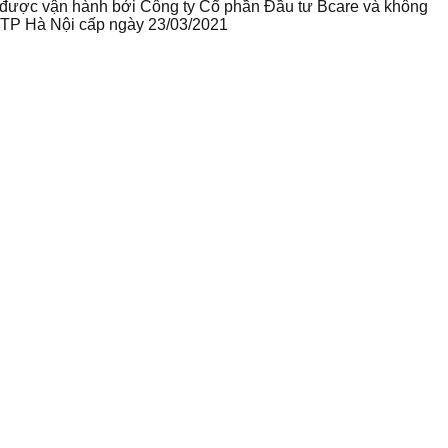
te được vận hành bởi Công ty Cổ phần Đầu tư Bcare và không
ư TP Hà Nội cấp ngày 23/03/2021