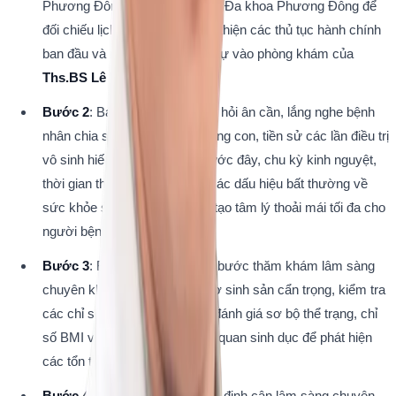
Phương Đông thuộc Bệnh viện Đa khoa Phương Đông để 
đối chiếu lịch hẹn đã đặt, hoàn thiện các thủ tục hành chính 
ban đầu và nhận phiếu số thứ tự vào phòng khám của 
Ths.BS Lê Vũ Hải Duy
.
Bước 2
: Bác sĩ trực tiếp thăm hỏi ân cần, lắng nghe bệnh 
nhân chia sẻ về hành trình mong con, tiền sử các lần điều trị 
vô sinh hiếm muộn thất bại trước đây, chu kỳ kinh nguyệt, 
thời gian thả bầu tự nhiên và các dấu hiệu bất thường về 
sức khỏe sinh sản, đồng thời tạo tâm lý thoải mái tối đa cho 
người bệnh.
Bước 3
: Bác sĩ tiến hành các bước thăm khám lâm sàng 
chuyên khoa phụ sản và hỗ trợ sinh sản cẩn trọng, kiểm tra 
các chỉ số sinh tồn toàn thân, đánh giá sơ bộ thể trạng, chỉ 
số BMI và thực hiện khám cơ quan sinh dục để phát hiện 
các tổn thương thô đại nếu có.
Bước 4
: Bác sĩ đưa ra các chỉ định cận lâm sàng chuyên 