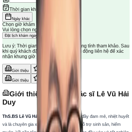
Thời gian khám
Ngày khác
Chọn giờ khám
Vui lòng chọn ngày khám trước
Đặt lịch khám ngay
Lưu ý: Thời gian khám hiển thị chỉ mang tính tham khảo. Sau
khi quý khách đặt lịch, tổng đài sẽ chủ động liên hệ để xác
nhận khung giờ khám chính xác.
Giới thiệu
Đánh giá
Giới thiệu
Đánh giá
Giới thiệu Thạc sĩ, Bác sĩ Lê Vũ Hải
Duy
ThS.BS Lê Vũ Hải Duy
 là một bác sĩ trẻ đầy đam mê, nhiệt huyết 
và là chuyên gia xuất sắc trong lĩnh vực hỗ trợ sinh sản, hiếm 