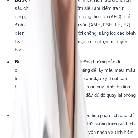
sâu cho cả hai vợ chồng bao gồm siêu âm kiểm tra tử 
cung, buồng trứng, siêu âm đếm nang thứ cấp (AFC), chỉ 
định các xét nghiệm nội tiết sinh sản (AMH, FSH, LH, E2), 
xét nghiệm tinh dịch đồ cho người chồng, sàng lọc các bệnh 
lây truyền qua đường tình dục hoặc xét nghiệm di truyền 
học.
Bước 5
: Bệnh nhân được điều dưỡng hướng dẫn di 
chuyển sang các khu vực chức năng để lấy mẫu máu, mẫu 
tinh dịch, thực hiện siêu âm đầu dò âm đạo kỹ thuật cao 
hoặc làm các thăm dò chuyên sâu trong quy trình thụ tinh 
nhân tạo, sau đó chờ nhận kết quả đầy đủ để quay lại phòng 
khám ban đầu.
Bước 6
: 
Ths.BS Lê Vũ Hải Duy
 trực tiếp phân tích các chỉ 
số nội tiết, chất lượng tinh trùng, dự trữ buồng trứng và hình 
ảnh siêu âm, kết luận chẩn đoán nguyên nhân vô sinh hiếm 