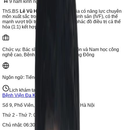
9
năm kinh nghiệm
ThS.BS
Lê Vũ Hải Duy
là chuyên gia có năng lực chuyên
môn xuất sắc trong lĩnh vực Hỗ trợ sinh sản (IVF), có thế
mạnh vượt trội trong việc xây dựng phác đồ điều trị cá thể
hóa (1:1) kết hợp kỹ thuật hiện đại
Chức vụ:
Bác sĩ Trung tâm Hiếm muộn và Nam học công
nghệ cao, Bệnh viện Đa khoa Phương Đông
Ngôn ngữ:
Tiếng Việt, English
Lịch khám tại cơ sở
Bệnh Viện Đa Khoa Phương Đông
Số 9, Phố Viên, Phường Đông Ngạc, Hà Nội
Thứ 2 - Thứ 7
:
06:30-19:00
Chủ nhật
:
06:30-16:30