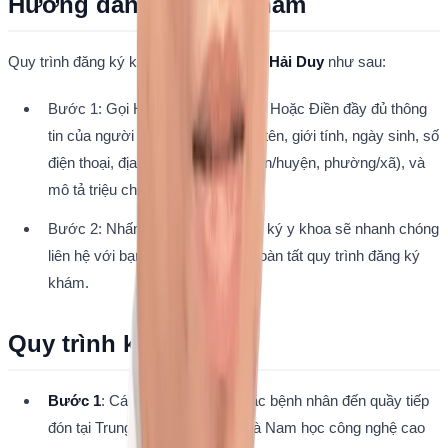
Hướng dẫn đăng ký khám
Quy trình đăng ký khám 
Ths.BS Lê Vũ Hải Duy
 như sau:
Bước 1: Gọi Hotline: 
0941298865
 Hoặc Điền đầy đủ thông 
tin của người khám, bao gồm họ tên, giới tính, ngày sinh, số 
điện thoại, địa chỉ (tỉnh/thành, quận/huyện, phường/xã), và 
mô tả triệu chứng (nếu có).
Bước 2: Nhấn nút "Đặt lịch". Thư ký y khoa sẽ nhanh chóng 
liên hệ với bạn để xác nhận và hoàn tất quy trình đăng ký 
khám.
Quy trình khám
Bước 1
: Các cặp vợ chồng hoặc bệnh nhân đến quầy tiếp 
đón tại Trung tâm Hiếm muộn và Nam học công nghệ cao 