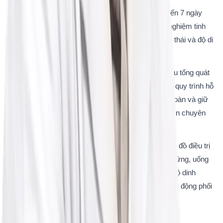
Người chồng cần chú ý kiêng xuất tinh từ 2 đến 7 ngày 
trước ngày đi khám để đảm bảo kết quả xét nghiệm tinh 
dịch đồ phản ánh đúng nhất về số lượng, hình thái và độ di 
động của tinh trùng.
Bệnh nhân có chỉ định làm các xét nghiệm máu tổng quát 
hoặc các thủ thuật can thiệp chuyên sâu trong quy trình hỗ 
trợ sinh sản cần chủ động nhịn ăn sáng hoàn toàn và giữ 
tâm lý bình tĩnh, thả lỏng cơ thể theo hướng dẫn chuyên 
môn của ekip y tế.
Bệnh nhân sau khi được bác sĩ xây dựng phác đồ điều trị 
riêng biệt cần tuyệt đối tuân thủ lịch tiêm kích trứng, uống 
thuốc đúng giờ, đúng liều lượng, áp dụng chế độ dinh 
dưỡng, sinh hoạt lành mạnh theo dặn dò và chủ động phối 
hợp theo sát từng giai đoạn của quy trình IVF.