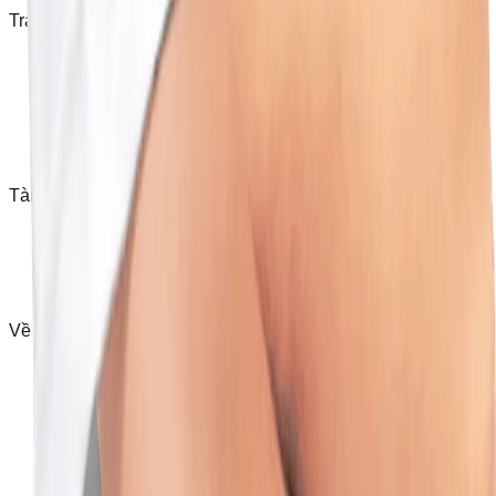
Tra cứu
Tra cứu bệnh
Tra cứu thuốc
Phẫu thuật
Xét nghiệm y khoa
Từ điển y khoa
Thảo dược
Tài khoản
Đăng nhập
Đăng ký
Lịch hẹn của tôi
Yêu thích
Về BCare
Về chúng tôi
Liên hệ
Đăng ký đối tác
Chính sách nội dung
Cơ chế giải quyết tranh chấp, khiếu nại
Quy chế hoạt động
Điều khoản dịch vụ