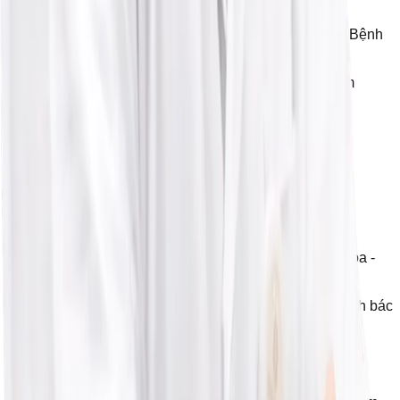
Đức Phúc
•
2020 - 2022: Bác sĩ Sản phụ khoa - Hiếm muộn, Bệnh
viện phụ sản Hà Nội
•
2022 - nay: Bác sĩ mô phôi - Hỗ trợ sinh sản hiếm
muộn, Bệnh viện Đa khoa Phương Đông
Quá trình đào tạo
•
2017: BS Đa khoa - Học viện Quân Y
•
2020: Thạc sĩ phôi y học - ĐH Y Hà Nội
•
2020-2021: Chứng chỉ siêu âm trong Sản phụ khoa -
ĐH Y Hà Nội
•
Thủ khoa đầu vào - Thủ khoa đầu ra chuyên ngành bác
sĩ đa khoa, Học viện Quân Y
•
Chứng chỉ CME: Nuôi cấy noãn non bằng kỹ thuật
CAPA-IVM
•