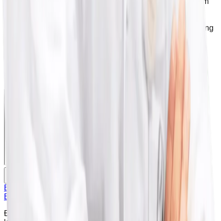
Chứng chỉ Đào tạo kiến thức và kỹ năng cơ bản Lâm
sàng thụ tinh trong ống nghiệm
•
Chứng chỉ Nam khoa cơ bản Chứng chỉ siêu âm trong
sản phụ khoa - ĐH Y Hà Nội
Địa điểm Bệnh Viện Đa Khoa
Phương Đông
Đặt lịch khám
B
Bcare - Đặt khám nhanh
Đặt lịch khám online
Đối tác được ủy quyền phân phối và hỗ trợ dịch vụ đặt lịch