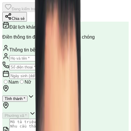
Đang kiểm tra...
Chia sẻ
Đặt lịch khám
Điền thông tin để đặt lịch khám nhanh chóng
Thông tin bệnh nhân
Nam
Nữ
Tỉnh thành *
Phường xã *