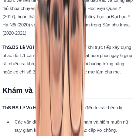
muộn. Về nền tảng học vấn, ông là thủ khoa đầu vào và tốt nghiệp 
thủ khoa chuyên ngành Bác sĩ Đa khoa tại Học viện Quân Y 
(2017), hoàn thành chương trình Thạc sĩ phôi y học tại Đại học Y 
Hà Nội (2020) và sở hữu chứng chỉ siêu âm trong Sản phụ khoa 
(2020-2021). 
ThS.BS Lê Vũ Hải Duy
 nổi tiếng "mát tay" khi trực tiếp xây dựng 
phác đồ 1:1 cá nhân hóa, ứng dụng kỹ thuật nuôi phôi ngày 6 giúp 
rất nhiều ca khó, bệnh nhân lớn tuổi bị thoái buồng trứng nặng 
hoặc có chỉ số BMI cao hiện thực hóa giấc mơ làm cha mẹ.
Khám và điều trị
ThS.BS Lê Vũ Hải Duy
 chuyên khám và điều trị các bệnh lý:
Các vấn đề về vô sinh hiếm muộn nam và hiếm muộn nữ, 
suy giảm khả năng sinh sản của các cặp vợ chồng.