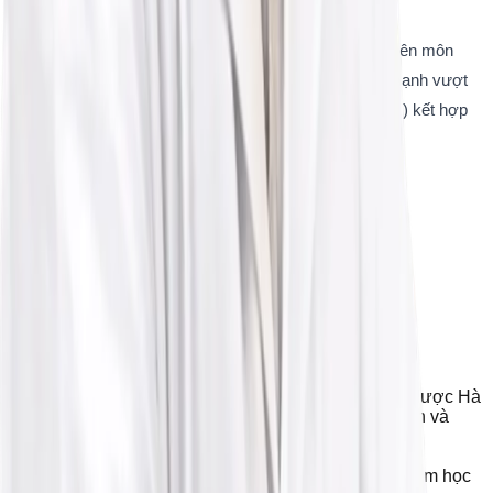
Thế mạnh chuyên môn
Ths.BS Lê Vũ Hải Duy là chuyên gia có năng lực chuyên môn
xuất sắc trong lĩnh vực Hỗ trợ sinh sản (IVF), có thế mạnh vượt
trội trong việc xây dựng phác đồ điều trị cá thể hóa (1:1) kết hợp
kỹ thuật hiện đại
Nơi công tác
•
Bệnh viện Đa khoa Phương Đông
Kinh nghiệm
•
2017: Bác sĩ Đa khoa - Học viện Quân Y
•
2017 - 2018: Giảng viên, Trường Cao đẳng Y dược Hà
Nội | Giảng viên thực hành, Đại học Kinh doanh và
Công nghệ
•
2019 - 2020: BS Lab - BV Hỗ trợ sinh sản và nam học