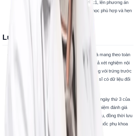
muộn, trực tiếp tư vấn phác đồ điều trị 1:1, lên phương án 
kích trứng, chọc trứng, nuôi cấy phôi y học phù hợp và hẹn 
lịch tái khám.
Lưu ý trước khi đi khám
Các cặp vợ chồng cần chuẩn bị đầy đủ và mang theo toàn 
bộ hồ sơ khám hiếm muộn cũ, các kết quả xét nghiệm nội 
tiết, kết quả tinh dịch đồ, phim chụp tử cung vòi trứng trước 
đây và đơn thuốc đã từng sử dụng để bác sĩ có dữ liệu đối 
chiếu chính xác nhất.
Người vợ nên đi khám vào ngày thứ 2 đến ngày thứ 3 của 
chu kỳ kinh nguyệt để thực hiện các xét nghiệm đánh giá 
nội tiết tố buồng trứng đạt độ chính xác tối ưu, đồng thời lưu 
ý kiêng thụt rửa âm đạo hoặc đặt các loại thuốc phụ khoa 
trước ngày đi khám.