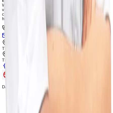
khám, chăm sóc sức khỏe cho người dân trên toàn quốc.
Website được vận hành bởi Công ty Cổ phần Đầu tư Bcare
và không phải là trang chính thức của các cơ sở y tế. Giấy
chứng nhận đăng ký kinh doanh số 0109564614 do Sở Kế
hoạch và Đầu tư TP Hà Nội cấp ngày 23/03/2021
0941.298.865
-
024.7301.0688
info@bcare.vn
Số 6, ngách 3/149 phố Cự Lộc, Phường Thanh Xuân,
Thành phố Hà Nội, Việt Nam
Tầng 3, Số 1 Lô 4E, Trung Yên 10B, Phường Cầu Giấy,
Thành phố Hà Nội
Danh mục
Bệnh viện
Phòng khám
Bác sĩ
Gói khám