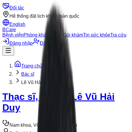
Đối tác
Hệ thống đặt lịch khám toàn quốc
English
BCare
Bệnh viện
Phòng khám
Bác sĩ
Gói khám
Tin sức khỏe
Tra cứu
Đăng nhập
Đăng ký
Trang chủ
Bác sĩ
Lê Vũ Hải Duy
Thạc sĩ, Bác sĩ
Lê Vũ Hải
Duy
Nam khoa, Vô sinh - Hiếm muộn