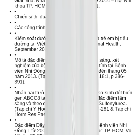
Giải Nhất Nhà nghiên cứu khoa học trẻ 2014 – Hội Nhi
khoa TP. HCM & Bệnh viện Nhi Đồng 1.
•
Chiến sĩ thi đua cấp cơ sở 2014, 2015.
•
Các công trình nghiên cứu khoa học:
•
Kiểm soát đường huyết ở trẻ sơ sinh và trẻ em bị tiểu
đường tại Việt Nam. (Tạp chí International Health,
September 2011, Vol 3(3) 188-192).
•
Mô tả đặc điểm dịch tễ, triệu chứng lâm sàng, xét
nghiệm của bệnh nhi Viêm dạ dày mạn tính tại Bệnh
viện Nhi Đồng 1 từ tháng 05 năm 2012 đến tháng 05
năm 2013. (Tạp chí Y học TP. HCM Vol 18:1, p 386-
391).
•
Nhân hai trường hợp trẻ bị tiểu đường sơ sinh đột biến
gen ABCC8 tại Bệnh viện Nhi Đồng 1: đặc điểm lâm
sàng và theo dõi hiệu quả điều trị bằng Sulfonylurea.
(Tạp chí Y Học TP. HCM, vol 18:3, p277-281 & Tạp chí
Horm Res Paediatr 84 (suppl 1), 2015).
•
Đặc điểm Dậy thì sớm Trung ương tại Bệnh viện Nhi
Đồng 1 từ 2008 đến 2013. (Tạp chí Y học TP. HCM, Vol