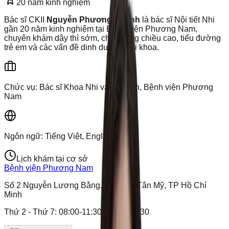
20
năm kinh nghiệm
Bác sĩ CKII
Nguyễn Phương Khanh
là bác sĩ Nội tiết Nhi
gần 20 năm kinh nghiệm tại Bệnh viện Phương Nam,
chuyên khám dậy thì sớm, chậm tăng chiều cao, tiểu đường
trẻ em và các vấn đề dinh dưỡng nhi khoa.
Chức vụ:
Bác sĩ Khoa Nhi và Sơ sinh, Bệnh viện Phương
Nam
Ngôn ngữ:
Tiếng Việt, English
Lịch khám tại cơ sở
Bệnh viện Phương Nam
Số 2 Nguyễn Lương Bằng, Phường Tân Mỹ, TP Hồ Chí
Minh
Thứ 2 - Thứ 7
:
08:00-11:30, 13:00-16:30