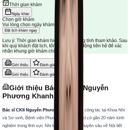
Thời gian khám
Ngày khác
Chọn giờ khám
Vui lòng chọn ngày khám trước
Đặt lịch khám ngay
Lưu ý: Thời gian khám hiển thị chỉ mang tính tham khảo. Sau
khi quý khách đặt lịch, tổng đài sẽ chủ động liên hệ để xác
nhận khung giờ khám chính xác.
Giới thiệu
Đánh giá
Giới thiệu
Đánh giá
Giới thiệu Bác sĩ CKII Nguyễn
Phương Khanh
Bác sĩ CKII Nguyễn Phương Khanh 
hiện công tác tại Khoa Nhi 
và Sơ sinh, Bệnh viện Phương Nam. Bác sĩ có gần 20 năm kinh 
nghiệm trong lĩnh vực Nhi khoa, đặc biệt chuyên sâu về Nội tiết 