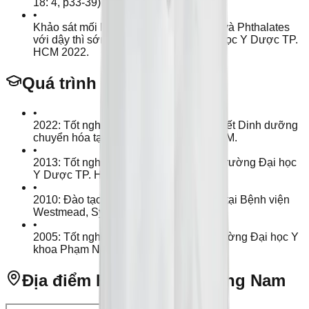
18: 4, p33-39).
•
Khảo sát mối liên hệ giữa Bisphenol A và Phthalates
với dậy thì sớm - Luận văn CKII – Đại học Y Dược TP.
HCM 2022.
Quá trình đào tạo
•
2022: Tốt nghiệp bác sĩ CKII - Nhi Nội tiết Dinh dưỡng
chuyển hóa tại Đại học Y Dược TP. HCM.
•
2013: Tốt nghiệp Thạc sĩ Nhi khoa tại Trường Đại học
Y Dược TP. HCM.
•
2010: Đào tạo ngắn hạn về Nội tiết Nhi tại Bệnh viện
Westmead, Sydney, Úc.
•
2005: Tốt nghiệp Bác sĩ Đa khoa tại Trường Đại học Y
khoa Phạm Ngọc Thạch.
Địa điểm Bệnh viện Phương Nam