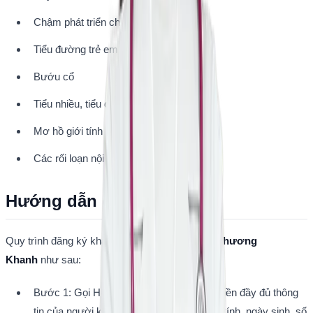
Chậm phát triển chiều cao
Tiểu đường trẻ em
Bướu cổ
Tiểu nhiều, tiểu dầm
Mơ hồ giới tính
Các rối loạn nội tiết ở trẻ em
Hướng dẫn đăng ký khám
Quy trình đăng ký khám 
Bác sĩ CKII Nguyễn Phương 
Khanh
 như sau:
Bước 1: Gọi Hotline: 0941298865 Hoặc Điền đầy đủ thông 
tin của người khám, bao gồm họ tên, giới tính, ngày sinh, số 