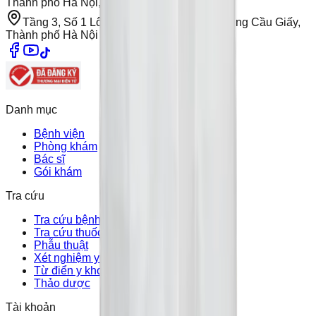
Thành phố Hà Nội, Việt Nam
Tầng 3, Số 1 Lô 4E, Trung Yên 10B, Phường Cầu Giấy,
Thành phố Hà Nội
Danh mục
Bệnh viện
Phòng khám
Bác sĩ
Gói khám
Tra cứu
Tra cứu bệnh
Tra cứu thuốc
Phẫu thuật
Xét nghiệm y khoa
Từ điển y khoa
Thảo dược
Tài khoản