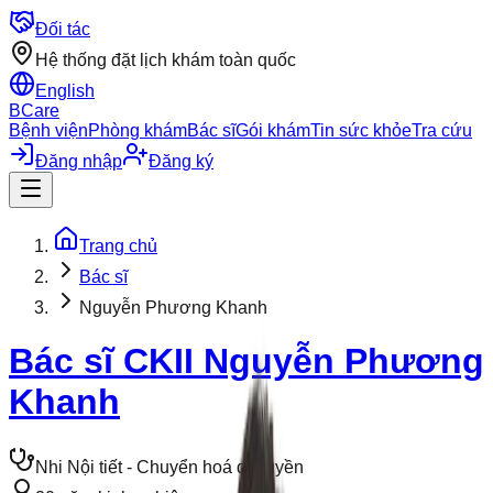
Đối tác
Hệ thống đặt lịch khám toàn quốc
English
BCare
Bệnh viện
Phòng khám
Bác sĩ
Gói khám
Tin sức khỏe
Tra cứu
Đăng nhập
Đăng ký
Trang chủ
Bác sĩ
Nguyễn Phương Khanh
Bác sĩ CKII
Nguyễn Phương
Khanh
Nhi Nội tiết - Chuyển hoá di truyền