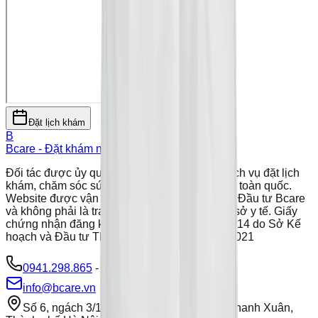
Đặt lịch khám
B
Bcare - Đặt khám nhanh
Đặt lịch khám online
Đối tác được ủy quyền phân phối và hỗ trợ dịch vụ đặt lịch
khám, chăm sóc sức khỏe cho người dân trên toàn quốc.
Website được vận hành bởi Công ty Cổ phần Đầu tư Bcare
và không phải là trang chính thức của các cơ sở y tế. Giấy
chứng nhận đăng ký kinh doanh số 0109564614 do Sở Kế
hoạch và Đầu tư TP Hà Nội cấp ngày 23/03/2021
0941.298.865
-
024.7301.0688
info@bcare.vn
Số 6, ngách 3/149 phố Cự Lộc, Phường Thanh Xuân,