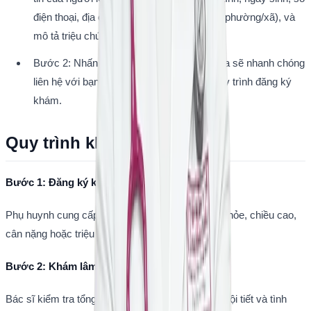
điện thoại, địa chỉ (tỉnh/thành, quận/huyện, phường/xã), và 
mô tả triệu chứng (nếu có).
Bước 2: Nhấn nút "Đặt lịch". Thư ký y khoa sẽ nhanh chóng 
liên hệ với bạn để xác nhận và hoàn tất quy trình đăng ký 
khám.
Quy trình khám Nhi khoa
Bước 1: Đăng ký khám
Phụ huynh cung cấp thông tin về tình trạng sức khỏe, chiều cao, 
cân nặng hoặc triệu chứng của trẻ.
Bước 2: Khám lâm sàng
Bác sĩ kiểm tra tổng quát, đánh giá tăng trưởng, nội tiết và tình 