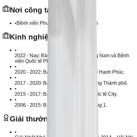
Nơi công tác
•
Bệnh viện Phương Nam Hồ Chí Minh
Kinh nghiệm
•
2022 - Nay: Bác sĩ Bệnh Viện Phương Nam và Bệnh
viện Quốc tế Phương Châu.
•
2020 - 2022: Bác sĩ Bệnh viện Quốc tế Hạnh Phúc.
•
2017 - 2020: Bác sĩ Bệnh viện Nhi Đồng Thành phố.
•
2015 - 2017: Bác sĩ Nhi Bệnh viện Quốc tế City.
•
2006 - 2015: Bác sĩ Bệnh viện Nhi Đồng 1.
Giải thưởng và ghi nhận
•