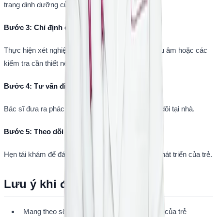
trạng dinh dưỡng của trẻ.
Bước 3: Chỉ định cận lâm sàng
Thực hiện xét nghiệm hormone, đường huyết, siêu âm hoặc các 
kiểm tra cần thiết nếu cần.
Bước 4: Tư vấn điều trị
Bác sĩ đưa ra phác đồ điều trị và hướng dẫn theo dõi tại nhà.
Bước 5: Theo dõi định kỳ
Hẹn tái khám để đánh giá đáp ứng điều trị và sự phát triển của trẻ.
Lưu ý khi đưa trẻ đi khám
Mang theo sổ tiêm chủng và hồ sơ khám cũ của trẻ