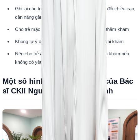
Ghi lại các triệu chứng bất thường hoặc thay đổi chiều cao, 
cân nặng gần đây
Cho trẻ mặc quần áo thoải mái để thuận tiện thăm khám
Không tự ý dùng thuốc nội tiết cho trẻ trước khi khám
Nên cho trẻ ăn uống nhẹ nhàng trước khi đến khám nếu 
không có yêu cầu nhịn ăn
Một số hình ảnh thăm khám của Bác 
sĩ CKII Nguyễn Phương Khanh