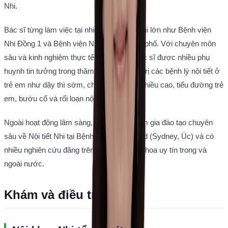
Nhi.
Bác sĩ từng làm việc tại nhiều bệnh viện nhi lớn như Bệnh viện 
Nhi Đồng 1 và Bệnh viện Nhi Đồng Thành phố. Với chuyên môn 
sâu và kinh nghiệm thực tế phong phú, bác sĩ được nhiều phụ 
huynh tin tưởng trong thăm khám và điều trị các bệnh lý nội tiết ở 
trẻ em như dậy thì sớm, chậm phát triển chiều cao, tiểu đường trẻ 
em, bướu cổ và rối loạn nội tiết.
Ngoài hoạt động lâm sàng, bác sĩ còn tham gia đào tạo chuyên 
sâu về Nội tiết Nhi tại Bệnh viện Westmead (Sydney, Úc) và có 
nhiều nghiên cứu đăng trên các tạp chí y khoa uy tín trong và 
ngoài nước.
Khám và điều trị