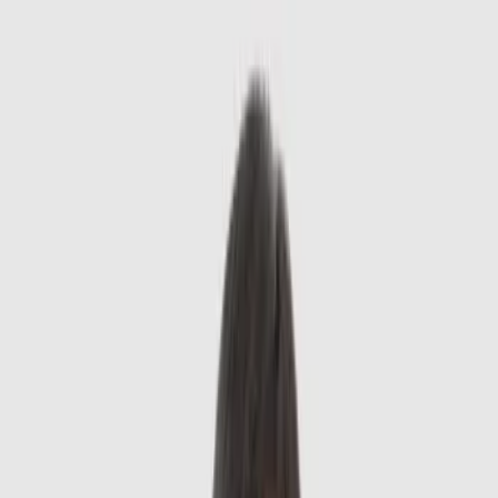
30
năm kinh nghiệm
Với gần 30 năm kinh nghiệm trong lĩnh vực Nội Cơ xương
khớp, TS.BS
Nguyễn Thị Ngọc
là một trong những chuyên
gia được nhiều người bệnh tin tưởng trong điều trị bệnh lý
xương khớp mạn tính và đau cơ xương khớp kéo dài. Hiện
bác sĩ đang công tác tại Bệnh viện ĐKQT Thu Cúc.
Chức vụ:
Bác sĩ Cơ xương khớp – Bệnh viện ĐKQT Thu
Cúc
Ngôn ngữ:
Tiếng Việt, English
Lịch khám tại cơ sở
Bệnh viện Quốc tế Thu Cúc 286 Thụy Khuê
286 Thụy Khuê, Phường Ba Đình, Hà Nội
Thứ 2 - Chủ nhật
:
06:30-12:00, 13:30-20:00