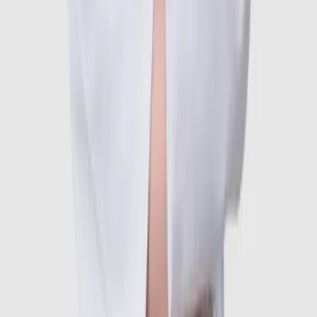
Nơi công tác
•
Bệnh viện Đa khoa Quốc tế Thu Cúc
Kinh nghiệm
•
TS.BS Nguyễn Thị Ngọc có gần 30 năm kinh nghiệm
khám và điều trị bệnh lý cơ xương khớp tại nhiều cơ
sở y tế lớn:
•
1988 - 1991: Công tác tại Trung tâm Y tế quận Hoàn
Kiếm
•
1993 - 1998: Bác sĩ bảo vệ sức khỏe Trung ương tại
Bệnh viện Hữu Nghị Việt Xô
•
2002 - 2010: Khám cơ xương khớp và cấp cứu nội
chung tại Bệnh viện Hữu Nghị Việt Xô
•
2011 - 2014: Bác sĩ Khoa Cơ xương khớp kiêm Phó
trưởng phòng Kế hoạch tổng hợp