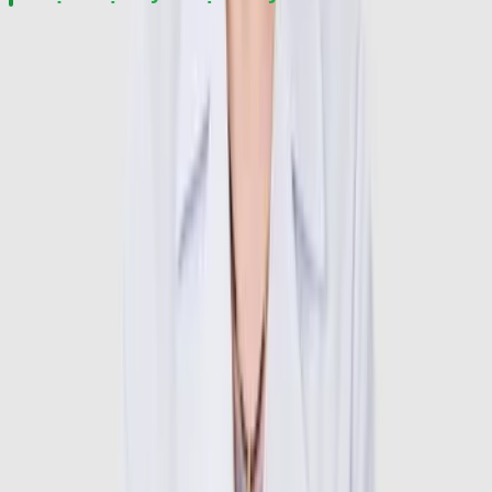
Siêu âm cơ xương khớp
Tiêm khớp
Tiêm mô quanh gân
Đánh giá tổn thương phần mềm và khớp
Đối tượng nên khám
Người bệnh nên thăm khám với TS.BS Nguyễn Thị Ngọc khi có 
các dấu hiệu:
Đau nhức xương khớp kéo dài
Cứng khớp buổi sáng
Đau cột sống cổ hoặc thắt lưng