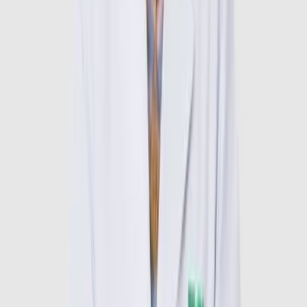
Đau khớp gối, khớp háng
Sưng nóng đỏ khớp
Tê bì chân tay
Đau thần kinh tọa
Người có nguy cơ loãng xương
Người bị gout tái phát nhiều lần
Người cao tuổi có dấu hiệu thoái hóa khớp
Hướng dẫn đăng ký khám
Quy trình đăng ký khám 
Tiến sĩ, Bác sĩ Nguyễn Thị Ngọc
 như 
sau:
Bước 1: Gọi Hotline: 0941298865 Hoặc Điền đầy đủ thông 