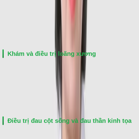
Chẩn đoán và điều trị gout cấp và mạn tính
Tư vấn chế độ ăn uống và sinh hoạt
Kiểm soát acid uric máu
Phòng ngừa biến chứng gout
Khám và điều trị loãng xương
Đánh giá mật độ xương
Tư vấn dự phòng gãy xương
Điều trị loãng xương ở người lớn tuổi và phụ nữ mãn kinh
Theo dõi nguy cơ mất xương lâu dài
Điều trị đau cột sống và đau thần kinh tọa
Đau cổ vai gáy