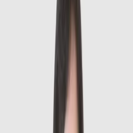
Đang kiểm tra...
Chia sẻ
Đặt lịch khám
Điền thông tin để đặt lịch khám nhanh chóng
Thông tin bệnh nhân
Nam
Nữ
Tỉnh thành *
Phường xã *