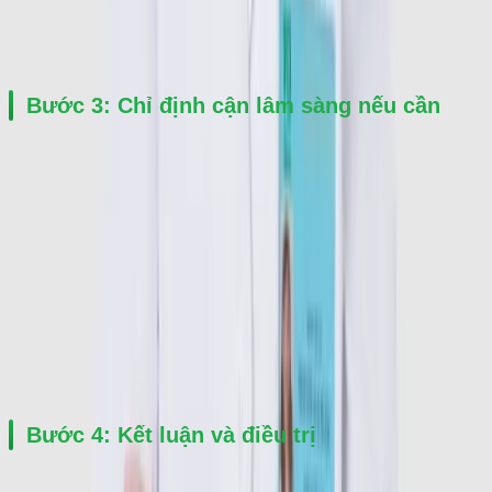
Bác sĩ khai thác triệu chứng, tiền sử bệnh và thực hiện thăm 
khám cơ xương khớp.
Bước 3: Chỉ định cận lâm sàng nếu cần
Có thể bao gồm:
Xét nghiệm máu
Chụp X-quang
Đo mật độ xương
Siêu âm khớp
MRI hoặc CT
Bước 4: Kết luận và điều trị
Bác sĩ tư vấn phác đồ điều trị phù hợp, kê đơn thuốc và hướng 