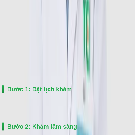
tin của người khám, bao gồm họ tên, giới tính, ngày sinh, số 
điện thoại, địa chỉ (tỉnh/thành, quận/huyện, phường/xã), và 
mô tả triệu chứng (nếu có).
Bước 2: Nhấn nút "Đặt lịch". Thư ký y khoa sẽ nhanh chóng 
liên hệ với bạn để xác nhận và hoàn tất quy trình đăng ký 
khám.
Quy trình khám
Bước 1: Đặt lịch khám
Người bệnh gọi hotline 0941298865 để được hỗ trợ đặt lịch khám 
nhanh với TS.BS Nguyễn Thị Ngọc tại BVĐKQT Thu Cúc.
Bước 2: Khám lâm sàng