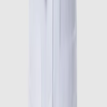
Bcare - Đặt khám nhanh
Đặt lịch khám online
Đối tác được ủy quyền phân phối và hỗ trợ dịch vụ đặt lịch
khám, chăm sóc sức khỏe cho người dân trên toàn quốc.
Website được vận hành bởi Công ty Cổ phần Đầu tư Bcare
và không phải là trang chính thức của các cơ sở y tế. Giấy
chứng nhận đăng ký kinh doanh số 0109564614 do Sở Kế
hoạch và Đầu tư TP Hà Nội cấp ngày 23/03/2021
0941.298.865
-
024.7301.0688
info@bcare.vn
Số 6, ngách 3/149 phố Cự Lộc, Phường Thanh Xuân,
Thành phố Hà Nội, Việt Nam
Tầng 3, Số 1 Lô 4E, Trung Yên 10B, Phường Cầu Giấy,
Thành phố Hà Nội
Danh mục
Bệnh viện