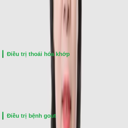
Đánh giá mức độ tổn thương khớp
Kiểm soát đau và viêm
Theo dõi tiến triển bệnh lâu dài
Hạn chế biến dạng khớp và mất chức năng vận động
Điều trị thoái hóa khớp
Thoái hóa khớp gối
Thoái hóa cột sống cổ, cột sống thắt lưng
Thoái hóa khớp háng
Điều trị đau và cải thiện khả năng vận động
Điều trị bệnh gout