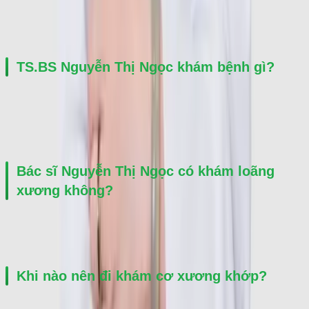
TS.BS Nguyễn Thị Ngọc
TS.BS Nguyễn Thị Ngọc khám bệnh gì?
Bác sĩ chuyên khám và điều trị các bệnh lý cơ xương khớp như 
viêm khớp dạng thấp, gout, loãng xương, đau cột sống, thoái hóa 
khớp và bệnh tự miễn.
Bác sĩ Nguyễn Thị Ngọc có khám loãng 
xương không?
Có. Bác sĩ có nhiều kinh nghiệm trong đánh giá mật độ xương và 
điều trị loãng xương ở người lớn tuổi.
Khi nào nên đi khám cơ xương khớp?
Người bệnh nên đi khám khi có đau nhức xương khớp kéo dài, 