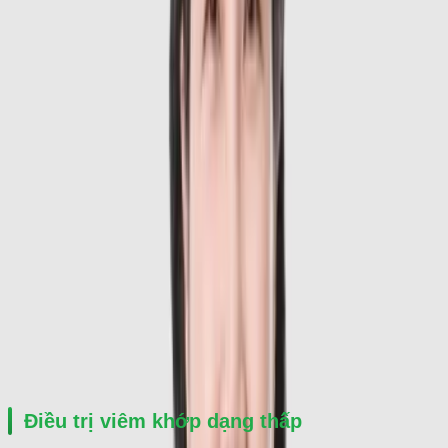
tác tại Bệnh viện Hữu Nghị Việt Xô, bác sĩ từng trực tiếp khám và 
chăm sóc sức khỏe cho nhiều lãnh đạo cấp cao và nguyên thủ 
quốc gia.
Không chỉ có chuyên môn vững vàng trong điều trị bệnh lý cơ 
xương khớp, bác sĩ còn tích cực tham gia nghiên cứu khoa học, 
đào tạo và giảng dạy chuyên ngành y khoa. Hiện nay, TS.BS 
Nguyễn Thị Ngọc đang công tác tại Bệnh viện ĐKQT Thu Cúc và 
tham gia giảng dạy tại Đại học Đại Nam.
Khám và điều trị
TS.BS Nguyễn Thị Ngọc chuyên khám và điều trị các bệnh lý cơ 
xương khớp cấp tính và mạn tính như:
Điều trị viêm khớp dạng thấp