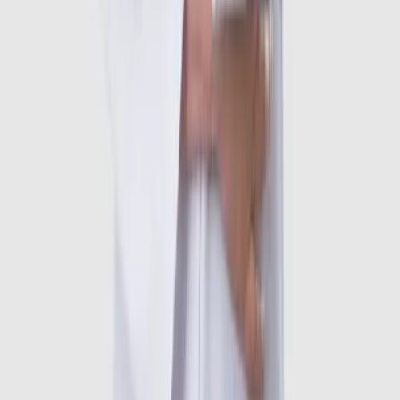
•
2015 - 2020: Trưởng khoa Khám bệnh chuyên khám
Cơ xương khớp - Bệnh viện Hữu Nghị Việt Xô
•
2020 - 2022: Bác sĩ Nội khoa - Bệnh viện Medlatec
•
2022 - 2025: Bác sĩ Cơ xương khớp - Bệnh viện Hồng
Ngọc
•
2025 đến nay: Bác sĩ Cơ xương khớp - Bệnh viện
ĐKQT Thu Cúc
Quá trình đào tạo
•
Năm 1998: Tốt nghiệp Bác sĩ đa khoa Nội nhi - Đại học
Y Hà Nội
•
Năm 2002: Nhận bằng Thạc sĩ Y học - Đại học Y Hà
Nội
•
Năm 2012: Nhận bằng Tiến sĩ Nội - Cơ xương khớp -
Đại học Y Hà Nội
•