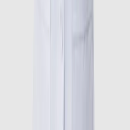
Phòng khám
Bác sĩ
Gói khám
Tra cứu
Tra cứu bệnh
Tra cứu thuốc
Phẫu thuật
Xét nghiệm y khoa
Từ điển y khoa
Thảo dược
Tài khoản
Đăng nhập
Đăng ký
Lịch hẹn của tôi
Yêu thích
Về BCare
Về chúng tôi
Liên hệ
Đăng ký đối tác