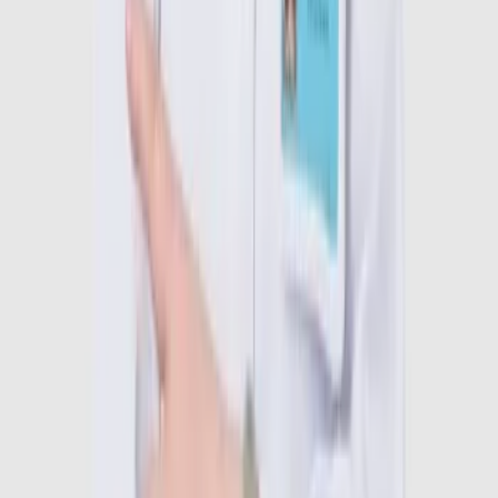
dẫn theo dõi lâu dài.
Lưu ý khi đi khám
Mang theo kết quả xét nghiệm, phim chụp cũ nếu có
Mặc quần áo thoải mái để thuận tiện thăm khám
Ghi chú các loại thuốc đang sử dụng
Không tự ý ngưng thuốc điều trị xương khớp trước khám
Người bệnh gout nên nhịn ăn trước xét nghiệm máu nếu 
được yêu cầu
Người lớn tuổi nên đi cùng người thân để thuận tiện di 
chuyển
Câu hỏi thường gặp khi đi khám 