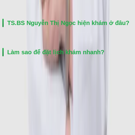
đau cột sống, sưng khớp hoặc hạn chế vận động.
TS.BS Nguyễn Thị Ngọc hiện khám ở đâu?
Hiện bác sĩ đang công tác tại Bệnh viện ĐKQT Thu Cúc.
Làm sao để đặt lịch khám nhanh?
Người bệnh có thể gọi hotline 0941298865 để được hỗ trợ đặt lịch 
khám nhanh với bác sĩ.
Thế mạnh chuyên môn
TS.BS Nguyễn Thị Ngọc có thế mạnh chuyên sâu trong khám và
điều trị các bệnh lý cơ xương khớp như viêm khớp dạng thấp,
gout, loãng xương, thoái hóa khớp, đau cột sống và các bệnh tự
miễn. Bác sĩ có nhiều năm kinh nghiệm khám cho lãnh đạo cấp
cao và nguyên thủ quốc gia tại Bệnh viện Hữu Nghị Việt Xô.