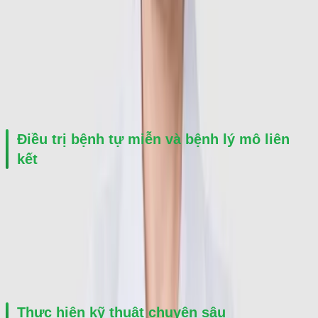
Đau thắt lưng
Thoát vị đĩa đệm
Đau thần kinh tọa
Hội chứng chèn ép thần kinh
Điều trị bệnh tự miễn và bệnh lý mô liên 
kết
Lupus ban đỏ hệ thống
Viêm cột sống dính khớp
Viêm đa cơ
Xơ cứng bì
Thực hiện kỹ thuật chuyên sâu