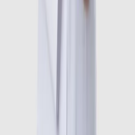
Chứng chỉ hành nghề khám chữa bệnh chuyên khoa
Nội Cơ xương khớp do Bộ Y tế cấp
•
Chứng chỉ Siêu âm cơ xương khớp cơ bản - Đại học Y
Dược TP.HCM
•
Chứng chỉ Kỹ thuật tiêm khớp, tiêm mô quanh gân -
Đại học Y Dược TP.HCM
Địa điểm Bệnh viện Quốc tế Thu
Cúc 286 Thụy Khuê
Đặt lịch khám
B