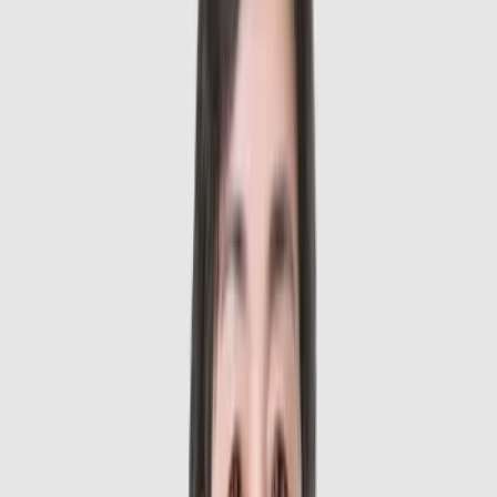
Thời gian khám
Ngày khác
Chọn giờ khám
Vui lòng chọn ngày khám trước
Đặt lịch khám ngay
Lưu ý: Thời gian khám hiển thị chỉ mang tính tham khảo. Sau
khi quý khách đặt lịch, tổng đài sẽ chủ động liên hệ để xác
nhận khung giờ khám chính xác.
Giới thiệu
Đánh giá
Giới thiệu
Đánh giá
Giới thiệu Tiến sĩ, Bác sĩ Nguyễn
Thị Ngọc
Tiến sĩ, Bác sĩ Nguyễn Thị Ngọc
 là chuyên gia đầu ngành trong 
lĩnh vực Cơ xương khớp với nền tảng chuyên môn sâu rộng cùng 
nhiều năm kinh nghiệm thực hành lâm sàng. Trong quá trình công 